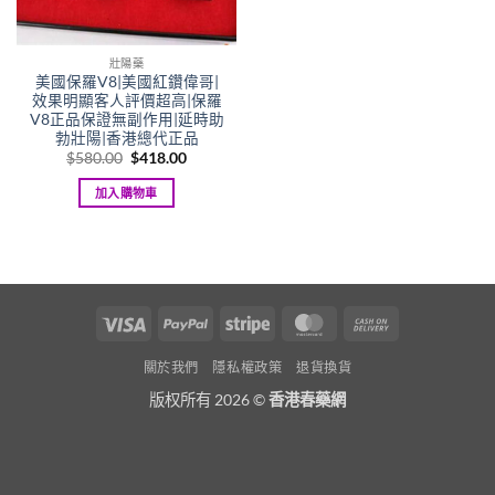
壯陽藥
美國保羅V8|美國紅鑽偉哥|
效果明顯客人評價超高|保羅
V8正品保證無副作用|延時助
勃壯陽|香港總代正品
Original
Current
$
580.00
$
418.00
price
price
was:
is:
加入購物車
$580.00.
$418.00.
Visa
PayPal
Stripe
MasterCard
Cash
On
關於我們
隱私權政策
退貨換貨
Delivery
版权所有 2026 ©
香港春藥網