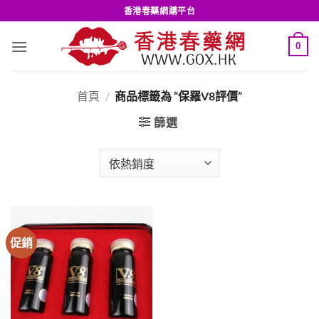
Skip
香港春藥網購平台
to
content
0
首頁
/
商品標籤為 “保羅V8評價”
篩選
促銷