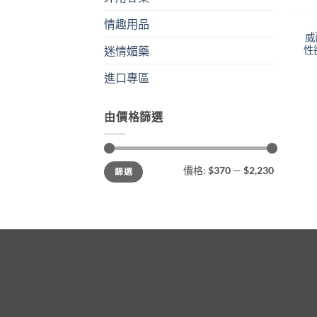
情趣用品
威
性
迷情媚藥
進口專區
由價格篩選
最
最
價格:
$370
—
$2,230
篩選
低
高
價
價
格
格