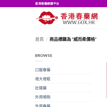
Skip
香港春藥網購平台
to
content
首頁
/
商品標籤為 “威而柔價格”
BROWSE
口服春藥
增大增粗
壯陽藥
外用噴劑
外用春藥