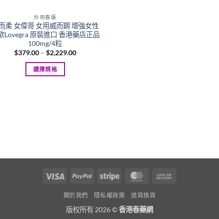
外用春藥
而柔 女偉哥 女用威而鋼 增強女性
欲Lovegra 原裝進口 香港藥店正品
100mg/4粒
Price
$
379.00
–
$
2,229.00
range:
$379.00
選擇規格
through
$2,229.00
This
product
has
multiple
variants.
The
options
may
be
Visa
PayPal
Stripe
MasterCard
Cash
chosen
On
on
關於我們
隱私權政策
退貨換貨
Delivery
the
版权所有 2026 ©
香港春藥網
product