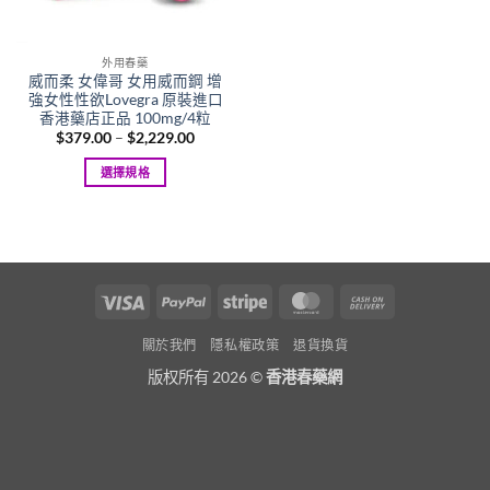
外用春藥
威而柔 女偉哥 女用威而鋼 增
強女性性欲Lovegra 原裝進口
香港藥店正品 100mg/4粒
Price
$
379.00
–
$
2,229.00
range:
$379.00
選擇規格
through
$2,229.00
This
product
has
multiple
variants.
Visa
PayPal
Stripe
MasterCard
Cash
The
On
options
關於我們
隱私權政策
退貨換貨
Delivery
may
版权所有 2026 ©
香港春藥網
be
chosen
on
the
product