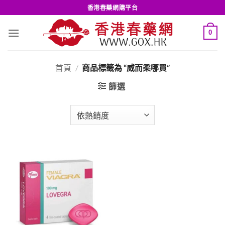
Skip
香港春藥網購平台
to
content
0
首頁
/
商品標籤為 “威而柔哪買”
篩選