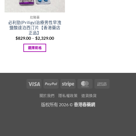
壯陽藥
必利勁(Priligy)治療男性早洩
鹽酸達泊西汀片【香港藥店
正品】
Price
$
829.00
–
$
2,329.00
range:
$829.00
選擇規格
through
$2,329.00
This
product
has
multiple
variants.
Visa
PayPal
Stripe
MasterCard
Cash
The
On
options
關於我們
隱私權政策
退貨換貨
Delivery
may
版权所有 2026 ©
香港春藥網
be
chosen
on
the
product