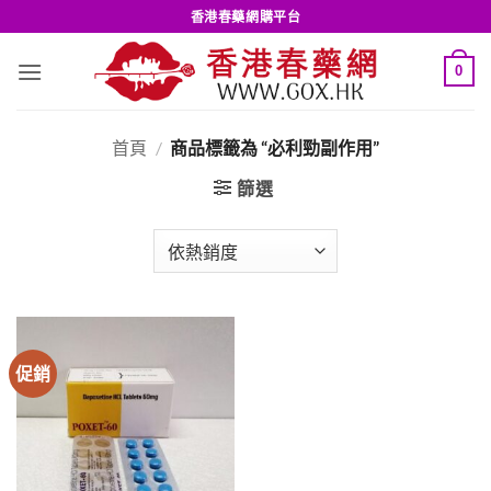
Skip
香港春藥網購平台
to
content
0
首頁
/
商品標籤為 “必利勁副作用”
篩選
促銷