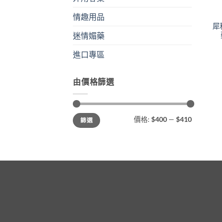
情趣用品
犀
迷情媚藥
進口專區
由價格篩選
最
最
價格:
$400
—
$410
篩選
低
高
價
價
格
格