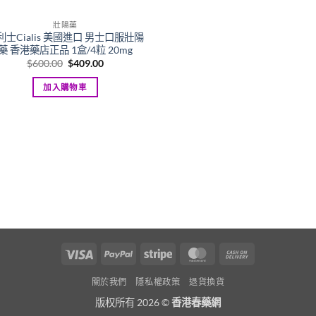
壯陽藥
利士Cialis 美國進口 男士口服壯陽
藥 香港藥店正品 1盒/4粒 20mg
Original
Current
$
600.00
$
409.00
price
price
was:
is:
加入購物車
$600.00.
$409.00.
Visa
PayPal
Stripe
MasterCard
Cash
On
關於我們
隱私權政策
退貨換貨
Delivery
版权所有 2026 ©
香港春藥網