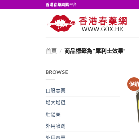
Skip
香港春藥網購平台
to
content
首頁
/
商品標籤為 “犀利士效果”
BROWSE
促
口服春藥
增大增粗
壯陽藥
外用噴劑
外用春藥