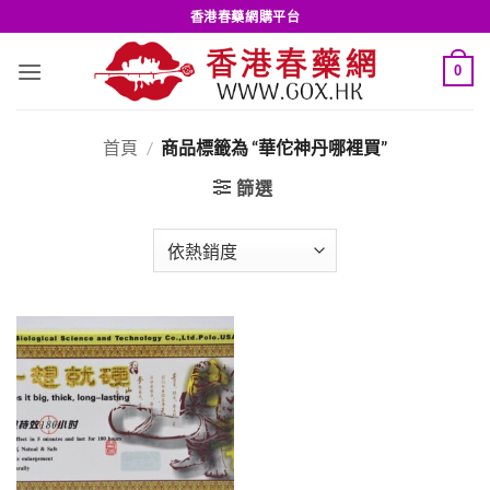
Skip
香港春藥網購平台
to
content
0
首頁
/
商品標籤為 “華佗神丹哪裡買”
篩選