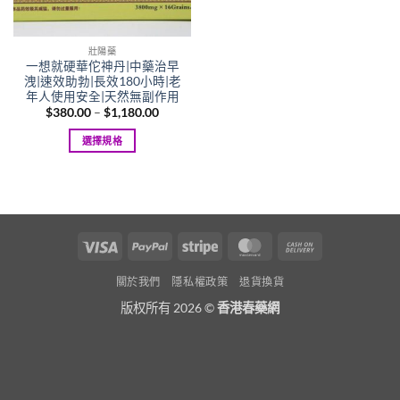
壯陽藥
一想就硬華佗神丹|中藥治早
洩|速效助勃|長效180小時|老
年人使用安全|天然無副作用
Price
$
380.00
–
$
1,180.00
range:
$380.00
選擇規格
through
$1,180.00
This
product
has
multiple
variants.
Visa
PayPal
Stripe
MasterCard
Cash
The
On
options
關於我們
隱私權政策
退貨換貨
Delivery
may
版权所有 2026 ©
香港春藥網
be
chosen
on
the
product