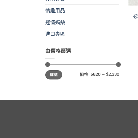
情趣用品
必
迷情媚藥
進口專區
由價格篩選
最
最
價格:
$820
—
$2,330
篩選
低
高
價
價
格
格