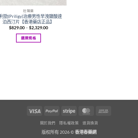
壯陽藥
利勁(Priligy)治療男性早洩鹽酸達
泊西汀片【香港藥店正品】
Price
$
829.00
–
$
2,329.00
range:
$829.00
選擇規格
through
$2,329.00
This
product
has
multiple
variants.
The
options
may
be
chosen
Visa
PayPal
Stripe
MasterCard
Cash
on
On
關於我們
隱私權政策
退貨換貨
the
Delivery
product
版权所有 2026 ©
香港春藥網
page