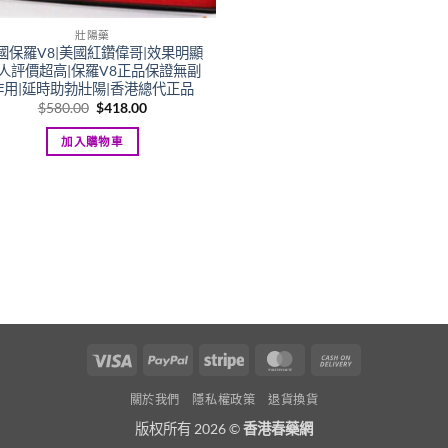
壯陽藥
國保羅V8|美國紅鑽偉哥|效果明顯
人評價超高|保羅V8正品保證無副
作用|延時助勃壯陽|香港總代正品
Original
Current
$
580.00
$
418.00
price
price
was:
is:
加入購物車
$580.00.
$418.00.
Visa
PayPal
Stripe
MasterCard
Cash
On
關於我們
隱私權政策
退貨換貨
Delivery
版权所有 2026 ©
香港春藥網