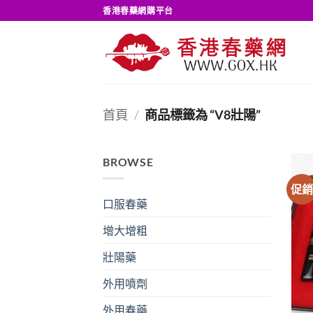
Skip
香港春藥網購平台
to
content
首頁
/
商品標籤為 “V8壯陽”
BROWSE
促
口服春藥
增大增粗
壯陽藥
外用噴劑
外用春藥