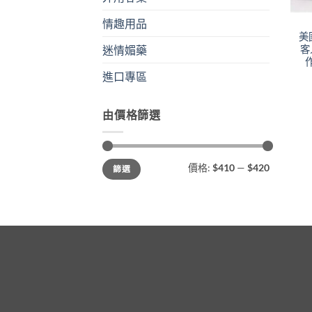
情趣用品
美
客
迷情媚藥
進口專區
由價格篩選
最
最
價格:
$410
—
$420
篩選
低
高
價
價
格
格