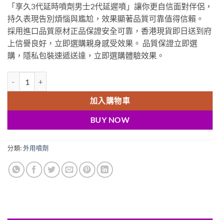
「享久3代延時噴劑男士2代延遲噴」讓你更自信面對伴侶，
was:
is:
持久表現告別煩惱與尷尬，效果顯著品質可靠值得信賴。
$800.00.
$729.00.
採用進口品質原材正品保證安全可靠，香港現貨即日送到府
上信譽良好，立即選購親身感受效果。 品質保證立即選
購，隱私包裝速遞送達，立即選購體驗效果。
享久3代延時噴劑男士2代延遲噴霧男性成人外用持久情趣用品 享久3代金
加入購物車
BUY NOW
分類:
外用噴劑