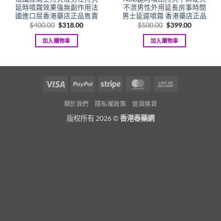
延時噴霧效果強無副作用法
不泄男性外用延長房事時間
國進口屈香港藥店正品售賣
男士延遲噴霧 香港藥店正品
Original
Current
Original
Current
$
400.00
$
318.00
$
500.00
$
399.00
price
price
price
price
was:
is:
was:
is:
加入購物車
加入購物車
.
$400.00.
$318.00.
$500.00.
$399.00.
Visa
PayPal
Stripe
MasterCard
Cash
On
關於我們
隱私權政策
退貨換貨
Delivery
版权所有 2026 ©
香港春藥網