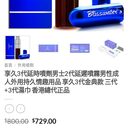
首頁
/
外用噴劑
享久3代延時噴劑男士2代延遲噴霧男性成
人外用持久情趣用品 享久3代金典款 三代
+3代濕巾 香港總代正品
Original
Current
800.00
729.00
$
$
price
price