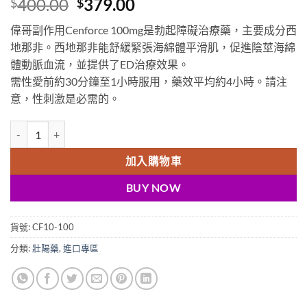
Original
Current
400.00
379.00
$
$
price
price
偉哥副作用Cenforce 100mg是勃起障礙治療藥，主要成分西
was:
is:
地那非。西地那非能舒緩緊張海綿體平滑肌，促進陰莖海綿
$400.00.
$379.00.
體動脈血流，並提供了ED治療效果。
需性愛前約30分鐘至1小時服用，藥效平均約4小時。請注
意，性刺激是必需的。
偉哥Cenforce100mg|綠馬法拉利|印度偉哥|印度Viagra|印度威而鋼
加入購物車
BUY NOW
貨號:
CF10-100
分類:
壯陽藥
,
進口專區