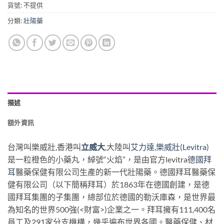
貨號:
不提供
分類:
壯陽藥
描述
額外資訊
台灣叫樂威壯,香港叫
立威大
,大陸叫
艾力達
,
樂威壯
(
Levitra
)
是一粒橙色的小藥丸，綽號“火焰”，是由官方levitra
德國拜
耳
醫藥保健有限公司生產的新一代壯陽藥。德國拜耳醫藥保
健有限公司（以下簡稱拜耳）於1863年在德國創建，是德
國拜耳集團的子集團，總部位於德國的勒沃庫森，是世界最
為知名的世界500強(<財富>)企業之一。拜耳擁有111,400名
員工及291家分支機構，幾乎遍布世界各國。醫藥保健、材