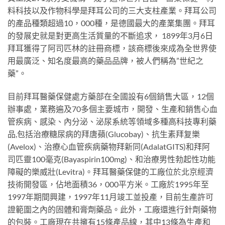
料科技以及作物科學是拜耳公司的三大支柱產業。拜耳公司
的產品種類超過10，000種，是德國最大的產業集團。拜耳
的發展史就是對更高生活質量的不斷追求， 1899年3月6日
拜耳獲得了阿司匹林的註冊商標，該商標後來成為全世界使
用最廣泛、知名度最高的藥品品牌，被人們稱為”世紀之
藥”。
目前拜耳醫藥保健處方藥部在全國設有6個銷售大區，12個
辦事處，業務遍及70多個主要城市，開發、生產和銷售心血
管疾病、感染、內分泌、泌尿系統等領域多種高科技專利藥
品,包括治療糖尿病的拜唐蘋(Glucobay)、抗生素拜复樂
(Avelox)、治療心血管疾病藥物拜新同(AdalatGITS)和拜阿
司匹靈100毫克(Bayaspirin100mg)、和治療男性勃起性功能
障礙的樂威壯(Levitra)。拜耳醫藥保健的工廠位於北京經濟
技術開發區，佔地面積36，000平方米。工廠於1995年至
1997年期間興建，1997年11月竣工並投產，目前生產許可
證範圍之內的固體和膏劑藥品。此外，工廠還進行針劑藥物
的包裝。工廠現在共擁有15條產品線，其中13條為生產和