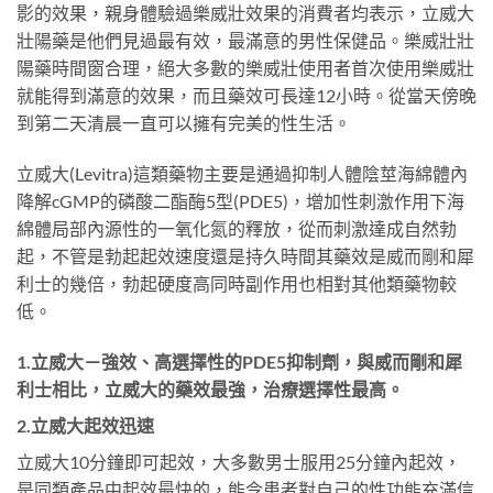
影的效果，親身體驗過樂威壯效果的消費者均表示，立威大
壯陽藥是他們見過最有效，最滿意的男性保健品。樂威壯壯
陽藥時間窗合理，絕大多數的樂威壯使用者首次使用樂威壯
就能得到滿意的效果，而且藥效可長達12小時。從當天傍晚
到第二天清晨一直可以擁有完美的性生活。
立威大(Levitra)這類藥物主要是通過抑制人體陰莖海綿體內
降解cGMP的磷酸二酯酶5型(PDE5)，增加性刺激作用下海
綿體局部內源性的一氧化氮的釋放，從而刺激達成自然勃
起，不管是勃起起效速度還是持久時間其藥效是威而剛和犀
利士的幾倍，勃起硬度高同時副作用也相對其他類藥物較
低。
1.立威大－強效、高選擇性的PDE5抑制劑，與威而剛和犀
利士相比，立威大的藥效最強，治療選擇性最高。
2.立威大起效迅速
立威大10分鐘即可起效，大多數男士服用25分鐘內起效，
是同類產品中起效最快的，能令患者對自己的性功能充滿信