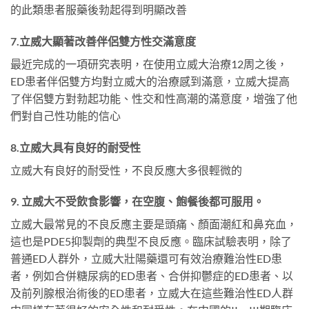
的此類患者服藥後勃起得到明顯改善
7.立威大顯著改善伴侶雙方性交滿意度
最近完成的一項研究表明，在使用立威大治療12周之後，
ED患者伴侶雙方均對立威大的治療感到滿意，立威大提高
了伴侶雙方對勃起功能、性交和性高潮的滿意度，增強了他
們對自己性功能的信心
8.立威大具有良好的耐受性
立威大有良好的耐受性，不良反應大多很輕微的
9. 立威大不受飲食影響，在空腹、飽餐後都可服用。
立威大最常見的不良反應主要是頭痛、顏面潮紅和鼻充血，
這也是PDE5抑製劑的典型不良反應。臨床試驗表明，除了
普通ED人群外，立威大壯陽藥還可有效治療難治性ED患
者，例如合併糖尿病的ED患者、合併抑鬱症的ED患者、以
及前列腺根治術後的ED患者，立威大在這些難治性ED人群