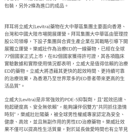
包裝，另外2條為進口的成品。
拜耳将立威大(Levitra)藥物在大中華區集團主要面向香港、
台灣和中國大陸市場開展運營。拜耳集團大中華區由管理控
股公司領導，下設子集團與合資生產企業在其戰略引導下開
展獨立運營。樂威壯作為治療ED的一線藥物，已經在全球
77個國家正式上市，在82個國家獲得許可證，其各項臨床
實驗數據和實際使用情況都表明，立威大是值得信賴的治療
ED的藥物。立威大將憑藉其更快的起效時間、更持續可靠
的治療效果，為香港乃至世界眾多的ED患者帶來更高的生
活品質”。
立威大(Levitra)是非常強效的PDE-5抑製劑，且“起效迅速、
勃起硬度高、安全無依賴”，能夠讓伴侶雙方“共同抓住激情
時刻”，樂威壯壯陽藥，被全球男性權威專家認定為安全、
健康、高效，並且無副作用的男性ED治療藥物。樂威壯效
果不僅可以提高性生活質量，對於延長做愛時間也有立竿見