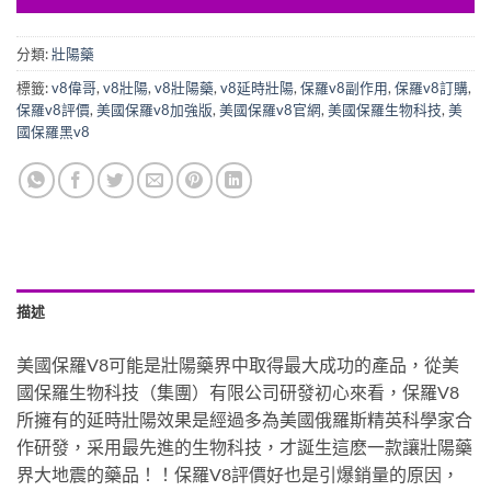
分類:
壯陽藥
標籤:
v8偉哥
,
v8壯陽
,
v8壯陽藥
,
v8延時壯陽
,
保羅v8副作用
,
保羅v8訂購
,
保羅v8評價
,
美國保羅v8加強版
,
美國保羅v8官網
,
美國保羅生物科技
,
美
國保羅黑v8
描述
美國保羅V8可能是壯陽藥界中取得最大成功的產品，從美
國保羅生物科技（集團）有限公司研發初心來看，保羅V8
所擁有的延時壯陽效果是經過多為美國俄羅斯精英科學家合
作研發，采用最先進的生物科技，才誕生這麽一款讓壯陽藥
界大地震的藥品！！保羅V8評價好也是引爆銷量的原因，