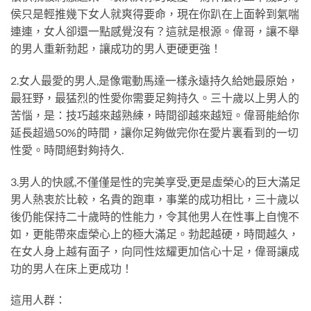
侯只是輕推幾下女人就爽得要命，現在你趴在上面幹到氣喘
連連，女人卻還一點感覺沒有？這就是根源。偉哥，讓不舉
的男人重新勃起，讓成功的男人更硬更強！
2.女人最愛的男人,是像電動馬達一樣永遠持久給她最原始，
最狂野，最猛烈的性愛你需要足夠持久。三十歲以上男人的
苦惱，是：技巧越來越熟練，時間卻越來越短。偉哥能給你
延長超過50%的時間，讓你足夠做完你在愛片裏看到的一切
性愛。時間絕對夠持久.
3.男人的快感,不僅僅是性的完美享受,更是虛榮心的巨大滿足
男人熱衷於比較，名貴的跑車，事業的成功相比，三十歲以
後仍能保持二十歲時的性能力，令其他男人在性事上自愧不
如，更能帶來虛榮心上的極大滿足。勃起越硬，時間越久，
在女人身上越有面子，向同性炫耀更加信心十足，偉哥讓成
功的男人在床上更成功！
這用人群：