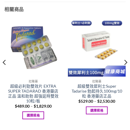
相關商品
壯陽藥
壯陽藥
超級必利勁雙效片 EXTRA
超級雙效犀利士Super
SUPER TADARAD 香港藥店
Tadarise 勃起持久100mg/10
正品 溫和助勃 超強延時雙效
粒 香港藥店正品
10粒/板
Price
$
529.00
–
$
2,530.00
range:
Price
$
489.00
–
$
1,829.00
$529.00
range:
選擇規格
through
00
$489.00
選擇規格
$2,530.
This
gh
through
.00
$1,829.00
This
product
product
has