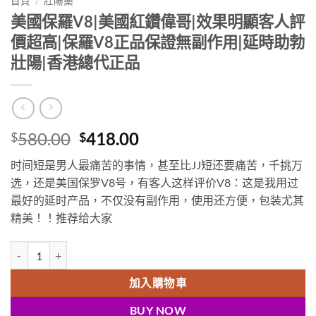
首頁
/
壯陽藥
美國保羅V8|美國紅鑽偉哥|效果明顯客人評
價超高|保羅V8正品保證無副作用|延時助勃
壯陽|香港總代正品
Original
Current
580.00
418.00
$
$
price
price
时间短是男人最痛苦的事情，甚至比JJ短还要痛苦，千挑万
was:
is:
选，还是美国保罗V8号，有客人这样评价V8：这是我用过
$580.00.
$418.00.
最好的延时产品，不仅没有副作用，使用还方便，包装尤其
精美！
！
推荐给大家
美國保羅V8|美國紅鑽偉哥|效果明顯客人評價超高|保羅V8正品保證無
加入購物車
BUY NOW