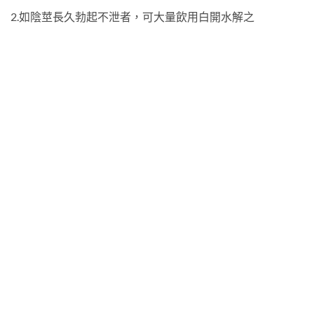
2.如陰莖長久勃起不泄者，可大量飲用白開水解之