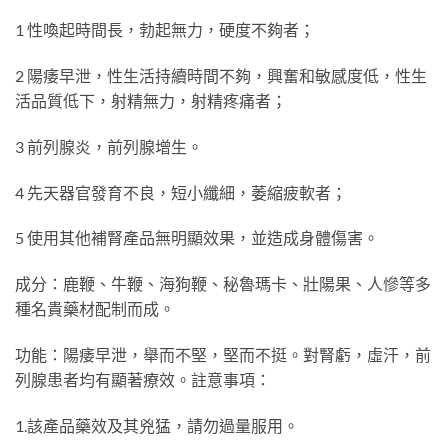
1 性喚起時間長，勃起無力，硬度不夠者；
2 陽痿早泄，性生活持續時間不夠，興奮和敏感度低，性生
活品質低下，射精無力，射精疼痛者；
3 前列腺炎，前列腺增生。
4 先天器官發育不良，短小纖細，萎縮疲軟者；
5 使用其他補腎產品無明顯效果，並造成身體傷害。
成分：鹿鞭、牛鞭、海狗鞭、秘魯瑪卡、壯陽果、人慘等多
種名貴藥材配制而成。
功能：陽痿早泄，舉而不堅，堅而不挺。對腎虧，虛汗，前
列腺患者均有顯著療效。註意事項：
1.該產品藥效及其兇猛，請勿過量服用。