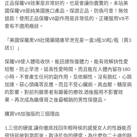
正品保羅V8效果是非常好的，也是會讓你震驚的，本站美
國保羅V8是純美國進口產品，保證正品、防偽可查！無效
退款！使用正品保羅V8副作用是非常低的，正確服用V8不
會有不適用癥狀。
「美國保羅黑V8壯陽藥陽痿早泄克星一盒3瓶10粒/瓶（買3
送1）」
保羅V8使人體吸收快，能迅速恢復體力，能有效解抉性愛
短暫，防止早泄，延長性愛時間，而且能在人體內留存180
小時，不會產生任何的副作用，及依賴性，沒有臉紅，心跳
加速，惡心頭痛等反應，而且不受心臟病，高血壓，糖尿病
的影響，對前列腺患者有顯著的療效.酒後服用不影響效
果，再次成為繼偉哥之後最暢銷的男性保健品。
購買V8加強版的三個理由
1.三倍的硬度,讓你徹底找回年輕時侯的感覺女人的性器能否
很快就被刺激起來，取決於你的硬度，為什麽你二十歲的時