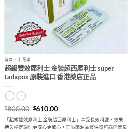
首頁
/
壯陽藥
超級雙效犀利士 金裝超西犀利士 super
tadapox 原裝進口 香港藥店正品
Original
Current
800.00
610.00
$
$
price
price
「超級雙效犀利士 金裝超西犀利士」享受長效呵護，效果
was:
is:
持久穩定讓你更安心更放心，正品來源品質保證可靠信譽良
$800.00.
$610.00.