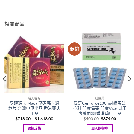
相關商品
促銷
增大增粗
壯陽藥
享硬瑪卡 Maca 享硬瑪卡濃
偉哥Cenforce100mg|綠馬法
縮片 台灣申甲出品 香港藥店
拉利|印度偉哥|印度Viagra|印
正品
度威而鋼|香港藥店正品
Price
Original
Current
$
718.00
–
$
1,618.00
$
400.00
$
379.00
range:
price
price
00
$718.00
was:
is:
選擇規格
加入購物車
gh
through
$400.00.
$379.00.