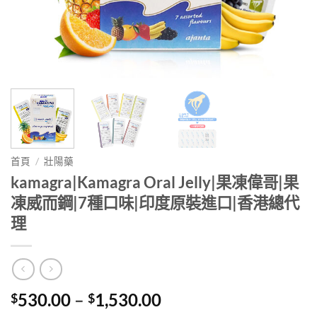
首頁
/
壯陽藥
kamagra|Kamagra Oral Jelly|果凍偉哥|果
凍威而鋼|7種口味|印度原裝進口|香港總代
理
Price
530.00
–
1,530.00
$
$
range: