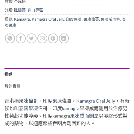
貨號:
不提供
分類:
壯陽藥
,
進口專區
標籤:
Kamagra
,
Kamagra Oral Jelly
,
印度果凍
,
果凍偉哥
,
果凍威而鋼
,
泰
國果凍
描述
額外資訊
香港稱
果凍偉哥
、
印度果凍
偉哥，
Kamagra Oral Jelly
，有時
候也叫
泰國果凍
偉哥，印度
kamagra
果凍威爾剛用於治療男
性勃起功能障礙。印度kamagra
果凍威而鋼
是以凝膠形式製
成的藥物，以適應那些吞咽片劑困難的人。