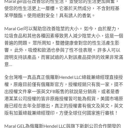
Maral gel旨在改善您的性生活， 並使您的生活更加興奮，
使您的性生活更上一層樓。它基於天然成分， 不含對羥基
苯甲酸酯。使用絕對安全！具有誘人的香氣。
Maral Gel可以幫助您改善陰莖的大小。 如今，由於壓力，
垃圾食品和其他各種因素導致男人減少陰莖大小，這是一個
普遍的問題。 眾所周知，整體健康會對您的性生活產生影
響。 此外，吸煙和飲酒也參與了性不佳表現。 許多人可以
證明支持該產品，而嘗試過的人對該產品提供的效果非常滿
意…
全台灣唯一真品真正俄羅斯Hendel LLC總裁兼總經理直接授
權，原廠目前僅有俄羅斯官方，授權經銷只有我一家，提不
出授權文件拿一張英文FB販售的就說是分銷商，或者是香
港某某公司授權的皆非原廠授權皆可能為假貨，美國市場原
廠已經在去年全部撤出，真正的授權書有俄文及英文，英文
版有加蓋總裁兼總經理印，方便全球任何國家進行審核！
Maral GEL為俄羅斯Hendel LLC與旗下新創公司合作開發的