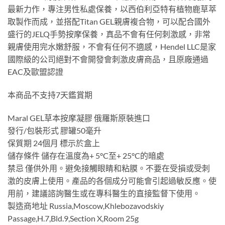
最新力作，專注男性私處保養，以西伯利亞特有植物鹿草萃
取製作而成，並搭配Titan GEL親膚複合物，可以配合國外
盛行的JELQ手勢按摩保養，真品不會有任何刺激感，非常
親膚使用完水嫩舒服，不會有任何不適感，Hendel LLC是家
國際級的公司絕對不會開發會刺激皮膚商品，且原廠通過
EAC及歐盟認證
本商品不支持7天鑑賞期
Maral GEL草本按摩凝膠 俄羅斯原裝進口
發行/包裝形式 膠罐50毫升
保質期 24個月 標示於盒上
儲存條件 儲存在溫度為+ 5°C至+ 25°C的暗處
禁忌 僅供外用。避免接觸眼睛和粘膜。不要在受損或受刺
激的皮膚上使用。產品的各個成分可能會引起過敏反應。使
用前，建議諮詢醫生或在專科醫生的直接監督下使用。
製造商地址 Russia,Moscow,Khlebozavodskiy
Passage,H.7,Bld.9,Section X,Room 25g