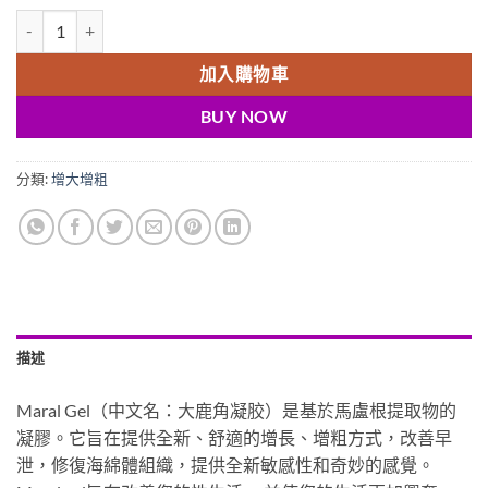
Maral Gel大角鹿凝膠|陰莖增大增粗|俄羅斯Maral Gel|草本按摩凝膠
加入購物車
BUY NOW
分類:
增大增粗
描述
Maral Gel（中文名：大鹿角凝胶）是基於馬盧根提取物的
凝膠。它旨在提供全新、舒適的增長、增粗方式，改善早
泄，修復海綿體組織，提供全新敏感性和奇妙的感覺。