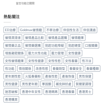
如
如
實
在
留言功能已關閉
女
何？
何？
使
〈歐
催
進
香
用
美
情
口
港
分
FLM
熱點關注
猛
高
用
享〉
激
藥
級
家
中
情
效
催
真
素
果
情
ED治療
Goldmax催情糖
不舉治療
伴侶性生活
伴侶溝通
實
效
如
液
評
果
何？
真
催情潤滑液
催情產品比較
催情產品選購
催情糖果
價
如
香
實
與
何？
港
催情藥正品
催情藥選購
勃起功能障礙
勃起硬度
口服媚藥
用
用
女
用
家
法
用
增進親密關係
壓力大性功能
壓力管理
女性健康
家
評
指
強
真
價〉
南〉
效
女性催情糖果
女性性健康
女性性慾
女性春藥
性冷淡
實
中
中
催
評
性功能
情侶關係
改善性慾
春藥劑型
春藥安全
春藥種類
情
價
興
與
更年期性慾
火狐春藥粉
產後性慾
產後恢復
男性保健
奮
安
劑
全
男性健康
男性更年期
睪固酮
補充鋅好處
賀爾蒙調理
真
性
實
分
迷思破解
香港中年女性
香港媽媽
香港春藥
香港男士
用
析〉
家
中
香港購買
評
測〉