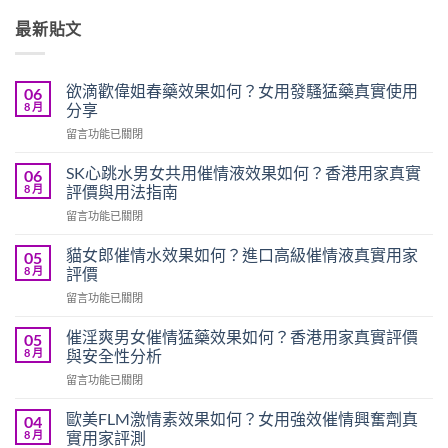
最新貼文
欲滴歡偉姐春藥效果如何？女用發騷猛藥真實使用
06
8 月
分享
在
留言功能已關閉
〈欲
滴
SK心跳水男女共用催情液效果如何？香港用家真實
06
歡
8 月
評價與用法指南
偉
在
留言功能已關閉
姐
〈SK
春
心
藥
貓女郎催情水效果如何？進口高級催情液真實用家
05
跳
效
8 月
評價
水
果
在
留言功能已關閉
男
如
〈貓
女
何？
女
共
催淫爽男女催情猛藥效果如何？香港用家真實評價
05
女
郎
用
8 月
與安全性分析
用
催
催
發
在
留言功能已關閉
情
情
騷
〈催
水
液
猛
淫
效
歐美FLM激情素效果如何？女用強效催情興奮劑真
04
效
藥
爽
果
8 月
實用家評測
果
真
男