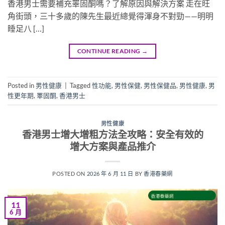
香港男士需要補充睪固酮嗎？了解原因與解決方案 走在旺
角街頭，三十多歲的陳先生最近總覺得渾身不對勁——明明
睡足八 […]
CONTINUE READING
→
Posted in
男性健康
|
Tagged
性功能
,
男性保健
,
男性保健品
,
男性健康
,
男
性更年期
,
睪固酮
,
香港男士
男性健康
香港男士增大增粗方法全攻略：安全有效的
增大方案與產品推介
POSTED ON
2026 年 6 月 11 日
BY
香港春藥網
11
6 月