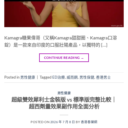
Kamagra糖果偉哥（又稱Kamagra甜甜圈、Kamagra口溶
錠）是一款來自印度的口服壯陽產品，以獨特的 […]
CONTINUE READING
→
Posted in
男性健康
|
Tagged
ED治療
,
威而鋼
,
男性保健
,
香港男士
男性健康
超級雙效犀利士金裝版 vs 標準版完整比較｜
超西劑量效果副作用全面分析
POSTED ON
2026 年 7 月 8 日
BY
香港春藥網