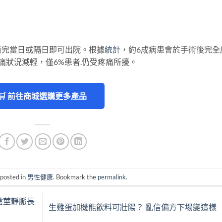
術完當日或隔日即可出院。根據
統計
，約6成病患會於手術後完全
痛狀況減輕，僅6%患者
.
仍受疼痛所擾。
🛒 前往商城選購更多產品
 posted in
男性健康
. Bookmark the
permalink
.
陰莖靜脈長
生雞蛋加機能飲料可壯陽？ 亂信偏方下場變這樣