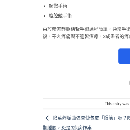
顯微手術
腹腔鏡手術
由於精索靜脈結紮手術過程簡單，通常手
復，睪丸疼痛與不適皆痊癒，3成患者的疼
This entry was
陰莖靜脈曲張會使包皮「爆筋」嗎？
期腫脹，恐是3疾病作祟