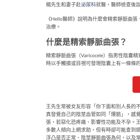
楊先生和妻子赴
泌尿科
就醫，醫師檢查後
《Hello醫師》說明為什麼會精索靜脈
治療。
什麼是精索靜脈曲張？
精索靜脈曲張（Varicocele）指男性
時以手觸摸或目視可發現陰囊上有一條條
王先生常被女友形容「你下面和別人長的
真發覺自己的陰莖血管如同「爆筋」，感覺
張，若惡化恐疼痛、影響性功能及不孕。王
多數人傾向上網求助，但有時卻可能查到錯
浮凸是否正常、陰莖靜脈曲張為何，以及常