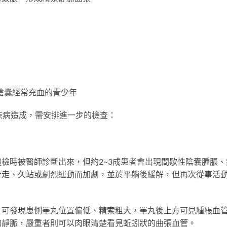
陰囊經常充血的青少年
疾病造成，需安排進一步的檢查：
檢時被醫師診斷出來，但約2~3成患者會出現間歇性陰囊腫脹、
行走、久站或劇烈運動而加劇，並於平躺後緩解，但再次從事活
，可發現患側睪丸位置偏低、精索粗大，睪丸後上方可見腫脹血
的靜脈，嚴重者則可以肉眼清楚看見蚯蚓狀的曲張血管。