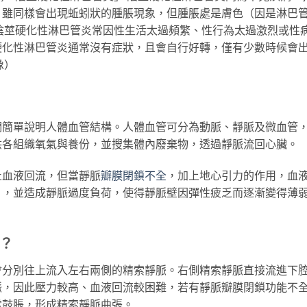
，雖同樣會出現蚯蚓狀的腫脹現象，但腫脹處是膚色（因是淋巴
陰莖硬化性淋巴管炎常因性生活太過頻繁、性行為太過激烈或性
硬化性淋巴管炎通常沒有症狀，且會自行好轉，僅有少數時候會
像）
們簡單說明人體血管結構。人體血管可分為動脈、靜脈及微血管
供各組織氧氣與養份，並搜集體內廢棄物，透過靜脈流回心臟。
止血液回流，但當靜脈
瓣膜閉鎖不全
，加上地心引力的作用，血
），並造成靜脈過度負荷，使得靜脈壁因彈性疲乏而逐漸變得薄
？
會分別往上流入左右兩側的精索靜脈。右側精索靜脈直接流進下
脈，因此壓力較高、血液回流較困難，若有靜脈瓣膜閉鎖功能不
常鼓脹，形成精索靜脈曲張。