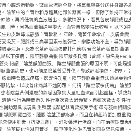
液自心臟透過動脈、微血管流經全身，將氧氣與養分送往身體各
。 陰莖中的血管也和身體其他部位器官一樣，但除了維持正常
綿體，再將低氧的血液送出。 多數情況下，看見包皮靜脈或包
風」時，因為血液輸送量變大，血管自然變得比較粗。 以下3種
天生包皮較薄或靜脈血管較粗。 年齡：隨著年齡增加，皮膚會變
管受吸菸、肥胖或三高等因素較無彈性、瓣膜功能不全，導致靜
腫脹要注意，恐為陰莖靜脈曲張或其他疾病 若陰莖靜脈長期曲張
以下疾病： 陰莖靜脈曲張 陰莖蒙多氏病（暫譯，原名為Penil
陰莖硬化性淋巴管炎 何謂「陰莖靜脈曲張」 陰莖靜脈曲張的原因不明，可能是
靜脈曲張病史，也可能是陰莖曾受外傷，導致靜脈損傷、增厚，
，嚴重時會造成疼痛、影響性功能。陰莖靜脈曲張無法透過藥物
脈結紮，以改善疼痛與不適問題。 何謂「陰莖蒙多氏病」 陰莖
，患者陰莖背側淺層的靜脈因聚集大量紅血球而引起血栓，導致
遺傳 性行為時間過久 性行為次數太過頻繁、自慰次數太多 性
用性輔助器具或玩具 生殖器或鄰近器官曾接受手術 患有凝血相關
背側靜脈明顯曲張、腫脹 陰莖頂部疼痛，而且在勃起時更加嚴重 
可能會使用肝素（抗凝血劑）、消炎藥進行治療，而在治療期間患
謂「陰莖硬化性淋巴管炎」 陰莖硬化性淋巴管炎同為罕見疾病，