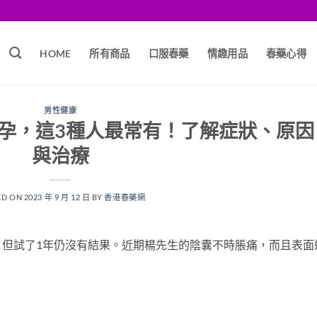
HOME
所有商品
口服春藥
情趣用品
春藥心得
男性健康
孕，這3種人最常有！了解症狀、原因
與治療
ED ON
2023 年 9 月 12 日
BY
香港春藥網
，但試了1年仍沒有結果。近期楊先生的陰囊不時脹痛，而且表面