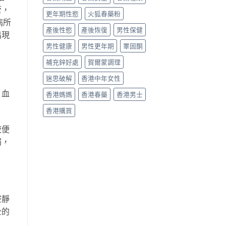
管，
更年期性慾
火狐春藥粉
病所
產後性慾
產後恢復
男性保健
出現
男性健康
男性更年期
睪固酮
補充鋅好處
賀爾蒙調理
迷思破解
香港中年女性
，血
香港媽媽
香港春藥
香港男士
香港購買
液便
弱，
腔靜
全的