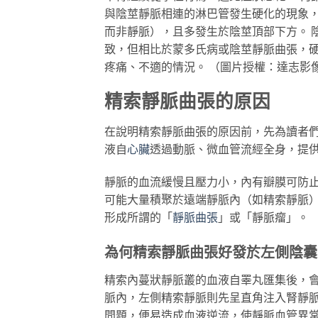
與陰莖靜脈相連的淋巴管發生硬化的現象
而非靜脈），且多發生於陰莖頂部下方。 
致，但相比於蒙多氏病或陰莖靜脈曲張，
疼痛、不適的情況。 （圖片授權：達志影
精索靜脈曲張的原因
在說明精索靜脈曲張的原因前，先為讀者
液自
心臟
透過動脈、微血管流經全身，提
靜脈的血流緩慢且壓力小，內有瓣膜可防
可能大量積聚於遠端靜脈內（如精索靜脈
形成所謂的「
靜脈曲張
」或「靜脈瘤」。
為何精索靜脈曲張好發於左側陰囊
精索內蔓狀靜脈叢的血液自睪丸匯集後，
脈內，左側精索靜脈則先呈直角注入腎靜
問題，便易造成血液逆流，使靜脈血管異