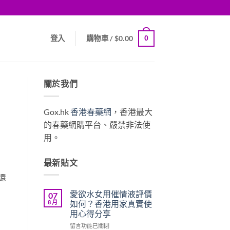
0
登入
購物車 /
$
0.00
關於我們
Gox.hk
香港春藥網
，香港最大
的春藥網購平台、嚴禁非法使
用。
最新貼文
還
愛欲水女用催情液評價
07
8 月
如何？香港用家真實使
用心得分享
在
留言功能已關閉