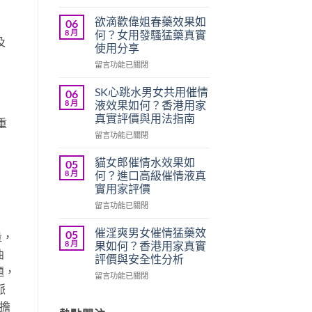
〈愛
」
欲
欲滴歡偉姐春藥效果如
06
水
8 月
何？女用發騷猛藥真實
及
女
使用分享
用
在
催
留言功能已關閉
〈欲
情
滴
液
SK心跳水男女共用催情
06
歡
評
8 月
液效果如何？香港用家
偉
價
真實評價與用法指南
重
姐
如
在
春
留言功能已關閉
何？
〈SK
藥
香
心
效
港
貓女郎催情水效果如
05
跳
果
用
8 月
何？進口高級催情液真
水
如
家
實用家評價
男
何？
真
在
女
留言功能已關閉
女
實
〈貓
共
用
使
女
用
發
用
催淫爽男女催情猛藥效
05
量，
郎
催
騷
心
8 月
果如何？香港用家真實
曲
催
情
猛
得
評價與安全性分析
情
液
藥
分
題，
在
水
留言功能已關閉
效
真
享〉
脈
〈催
效
果
實
中
淫
果
如
使
擔
爽
如
何？