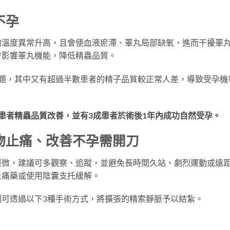
不孕
的溫度異常升高，且會使血液瘀滯、睪丸局部缺氧，進而干擾睪
會影響睪丸機能，降低精蟲品質。
題，其中又有超過半數患者的精子品質較正常人差，導致受孕機
成患者精蟲品質改善，並有3成患者於術後1年內成功自然受孕。
物止痛、改善不孕需開刀
輕微，建議可多觀察、追蹤，並避免長時間久站、劇烈運動或遠
止痛藥或使用陰囊支托緩解。
可透過以下3種手術方式，將擴張的精索靜脈予以結紮。