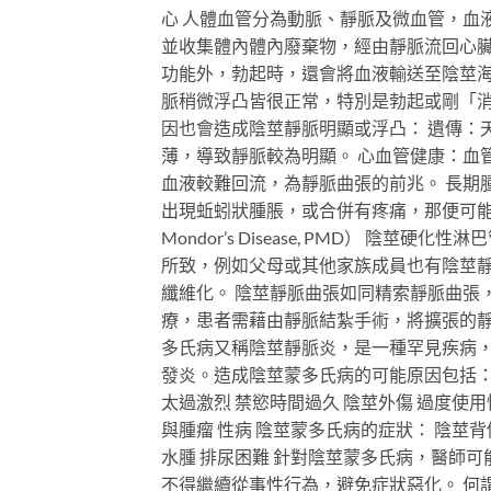
心 人體血管分為動脈、靜脈及微血管，血
並收集體內體內廢棄物，經由靜脈流回心臟
功能外，勃起時，還會將血液輸送至陰莖海
脈稍微浮凸皆很正常，特別是勃起或剛「消
因也會造成陰莖靜脈明顯或浮凸： 遺傳：
薄，導致靜脈較為明顯。 心血管健康：血
血液較難回流，為靜脈曲張的前兆。 長期
出現蚯蚓狀腫脹，或合併有疼痛，那便可能是
Mondor’s Disease, PMD） 
所致，例如父母或其他家族成員也有陰莖
纖維化。 陰莖靜脈曲張如同精索靜脈曲張
療，患者需藉由靜脈結紮手術，將擴張的靜
多氏病又稱陰莖靜脈炎，是一種罕見疾病
發炎。造成陰莖蒙多氏病的可能原因包括： 
太過激烈 禁慾時間過久 陰莖外傷 過度使
與腫瘤 性病 陰莖蒙多氏病的症狀： 陰莖
水腫 排尿困難 針對陰莖蒙多氏病，醫師
不得繼續從事性行為，避免症狀惡化。 何