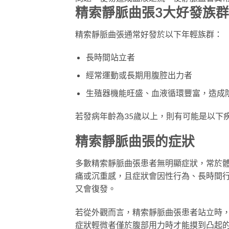
精索靜脈曲張3大好發族群
精索靜脈曲張通常好發於以下年輕族群：
長時間站立者
經常運動或長期用腹腔出力者
生殖器機能旺盛、血液循環豐富，造成
若發病年齡為35歲以上，則有可能是以下
精索靜脈曲張的症狀
多數精索靜脈曲張患者無明顯症狀，常於體
痛或沉重感，且症狀會因性行為、長時間
又會復發。
若從外觀而言，精索靜脈曲張患者站立時
症狀輕微者僅於腹部用力時才能摸到凸起