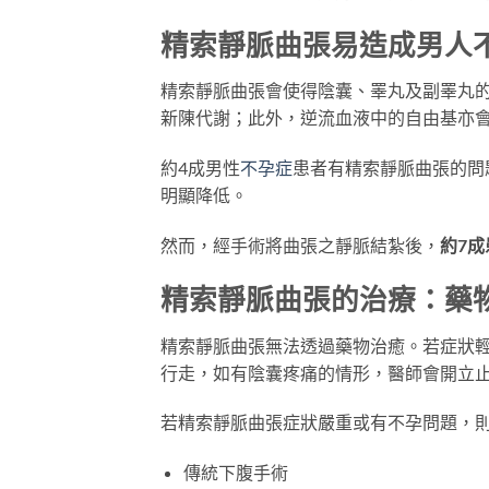
精索靜脈曲張易造成男人
精索靜脈曲張會使得陰囊、睪丸及副睪丸
新陳代謝；此外，逆流血液中的自由基亦
約4成男性
不孕症
患者有精索靜脈曲張的問
明顯降低。
然而，經手術將曲張之靜脈結紮後，
約7
精索靜脈曲張的治療：藥
精索靜脈曲張無法透過藥物治癒。若症狀
行走，如有陰囊疼痛的情形，醫師會開立
若精索靜脈曲張症狀嚴重或有不孕問題，則
傳統下腹手術