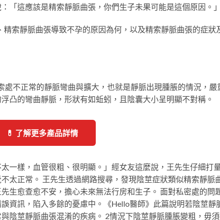
說：「這應該是精索靜脈曲張，你們生子未果可能是這個原因。
曲張、精索靜脈曲張導致不孕的原因為何，以及精索靜脈曲張的症狀
陰囊精索處不正常的靜脈彎曲與擴大，也就是靜脈出現腫脹的情況，嚴
的浮凸的彎曲靜脈，形狀有如蚯蚓，且陰囊大小呈明顯不對稱。
💊 了解更多產品詳情
不太一樣，血管很粗、很明顯。」經女友這麼說，王先生仔細打
不太正常。 王先生透過網路搜尋，發現陰莖症狀類似精索靜脈
先生愈查愈不安，擔心未來無法行房和生子。 面對私密處的問
誤資訊，陷入多餘的憂慮中。《Hello醫師》此篇說明若陰莖靜
與陰莖靜脈曲張混淆的疾病。 2情況下陰莖靜脈腫脹變粗，毋須