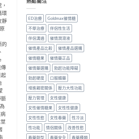
熱點關注
用
處，
男
何？
香
分
女
進
港
享〉
循環
催
口
用
中
ED治療
Goldmax催情糖
皮靜
情
高
家
猛
級
真
原
不舉治療
伴侶性生活
藥
催
實
效
情
評
伴侶溝通
催情潤滑液
果
液
價
脈的
如
真
與
催情產品比較
催情產品選購
、
何？
實
用
香
催情糖果
催情藥正品
用
法
e
港
家
指
遺傳
催情藥選購
勃起功能障礙
用
評
南〉
家
價〉
中
引起
勃起硬度
口服媚藥
真
中
治
實
增進親密關係
壓力大性功能
評
蒙
價
靜脈
壓力管理
女性健康
與
安
行為
女性催情糖果
女性性健康
全
疾病
性
女性性慾
女性春藥
性冷淡
陰莖
分
析〉
性功能
情侶關係
改善性慾
者
中
指
春藥劑型
春藥安全
春藥種類