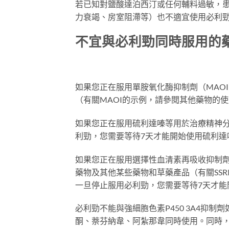
若已知對鹽酸達泊西汀或任何輔料過敏，
力衰竭、房室阻滯等）也不適宜使用必利
不宜與必利勁同時服用的
如果您正在服用單胺氧化酶抑制劑（MAO
（有關MAOI的示例，請參閱其他藥物的
如果您正在服用硫利達嗪等用於治療精神分
利勁，您需要等待7天才能開始使用硫利達
如果您正在服用選擇性血清素再吸收抑制劑
藥物及其他某些藥物和草藥產品（有關SS
一旦停止服用必利勁，您需要等待7天才能
必利勁不能與強細胞色素P450 3A4抑
酮、萘芬納韋、阿紮那韋同時使用。同時