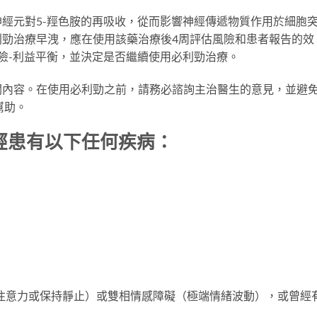
經元對5-羥色胺的再吸收，從而影響神經傳遞物質作用於細胞
利勁治療早洩，應在使用該藥治療後4周評估風險和患者報告的效
險-利益平衡，並決定是否繼續使用必利勁治療。
關內容。在使用必利勁之前，請務必諮詢主治醫生的意見，並避
幫助。
經患有以下任何疾病：
注意力或保持靜止）或雙相情感障礙（極端情緒波動），或曾經