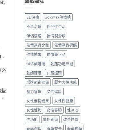
熱點關注
家
指
如心
春
何？
用
評
南〉
藥
女
家
價〉
中
粉
用
真
中
ED治療
Goldmax催情糖
真
強
實
的
效
評
不舉治療
伴侶性生活
有
催
價
效
情
與
伴侶溝通
催情潤滑液
嗎？
興
安
速
奮
全
催情產品比較
催情產品選購
物
溶
劑
性
催
催情糖果
催情藥正品
真
分
I。
情
實
析〉
催情藥選購
勃起功能障礙
藥
用
中
劑
家
用必
勃起硬度
口服媚藥
用
評
家
測〉
增進親密關係
壓力大性功能
真
中
實
這些
壓力管理
女性健康
分
），
享〉
女性催情糖果
女性性健康
中
女性性慾
女性春藥
性冷淡
性功能
情侶關係
改善性慾
春藥劑型
春藥安全
春藥種類