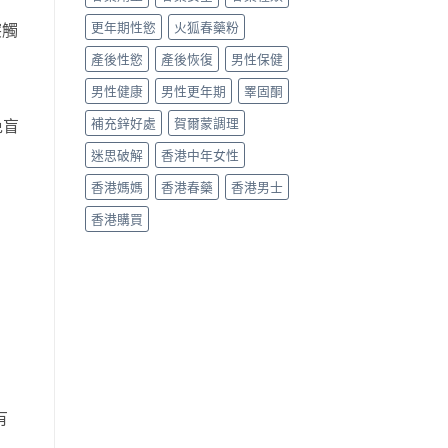
更年期性慾
火狐春藥粉
突觸
產後性慾
產後恢復
男性保健
男性健康
男性更年期
睪固酮
補充鋅好處
賀爾蒙調理
免盲
迷思破解
香港中年女性
香港媽媽
香港春藥
香港男士
香港購買
有