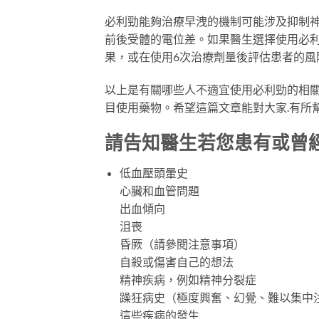
必利勁能夠治療早洩的機制可能涉及抑制神
前後受體的電位差。如果醫生選擇使用必
果，或在使用6次治療劑量後評估患者的風
以上是有關哪些人不適宜使用必利勁的相
目使用藥物。希望這篇文章能對大家
.
有所
請告知醫生若您患有或曾
低血壓頭暈史
心臟和血管問題
出血傾向
沮喪
昏厥（請參閱注意事項）
自殺或傷害自己的想法
精神疾病，例如精神分裂症
躁狂病史（極度興奮、幻覺、難以集中
這些疾病的發生