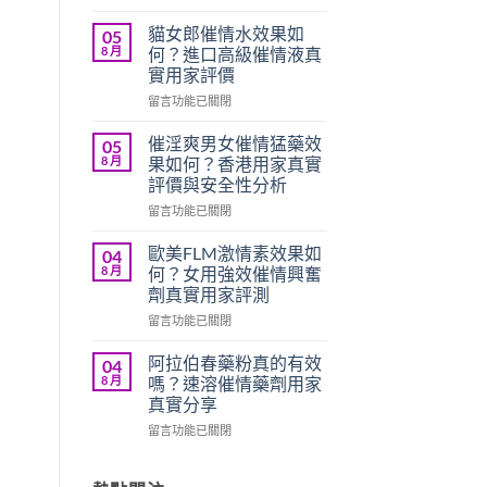
〈SK
心
貓女郎催情水效果如
05
跳
8 月
何？進口高級催情液真
水
實用家評價
男
在
女
留言功能已關閉
〈貓
共
女
用
催淫爽男女催情猛藥效
05
郎
催
8 月
果如何？香港用家真實
催
情
評價與安全性分析
情
液
在
水
留言功能已關閉
效
〈催
效
果
淫
果
如
歐美FLM激情素效果如
04
爽
如
何？
8 月
何？女用強效催情興奮
男
何？
香
劑真實用家評測
女
進
港
在
催
留言功能已關閉
口
用
〈歐
情
高
家
美
猛
級
真
阿拉伯春藥粉真的有效
04
FLM
藥
催
實
8 月
嗎？速溶催情藥劑用家
激
效
情
評
真實分享
情
果
液
價
在
素
留言功能已關閉
如
真
與
〈阿
效
何？
實
用
拉
果
香
用
法
伯
如
港