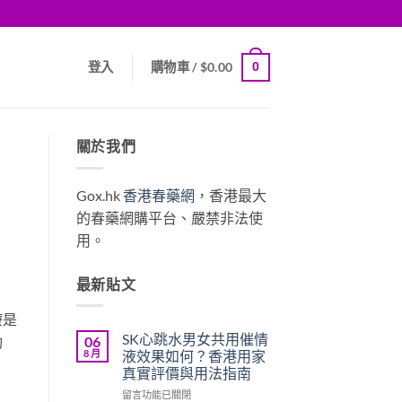
0
登入
購物車 /
$
0.00
關於我們
Gox.hk
香港春藥網
，香港最大
的春藥網購平台、嚴禁非法使
用。
最新貼文
療是
SK心跳水男女共用催情
06
勁
8 月
液效果如何？香港用家
真實評價與用法指南
在
留言功能已關閉