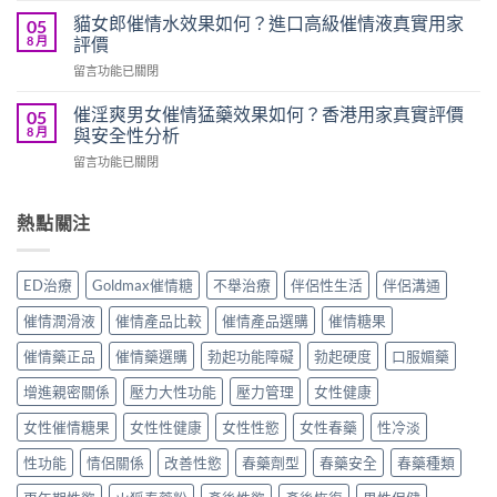
春
如
心
藥
貓女郎催情水效果如何？進口高級催情液真實用家
05
何？
跳
效
8 月
評價
香
水
果
港
在
留言功能已關閉
男
如
用
〈貓
女
何？
家
女
共
催淫爽男女催情猛藥效果如何？香港用家真實評價
05
女
真
郎
用
8 月
與安全性分析
用
實
催
催
發
使
在
留言功能已關閉
情
情
騷
用
〈催
水
液
猛
心
淫
效
效
藥
得
爽
熱點關注
果
果
真
分
男
如
如
實
享〉
女
何？
何？
使
中
催
進
香
ED治療
Goldmax催情糖
不舉治療
伴侶性生活
伴侶溝通
用
情
口
港
分
猛
高
用
催情潤滑液
催情產品比較
催情產品選購
催情糖果
享〉
藥
級
家
中
效
催
催情藥正品
催情藥選購
勃起功能障礙
勃起硬度
口服媚藥
真
果
情
實
如
增進親密關係
壓力大性功能
壓力管理
女性健康
液
評
何？
真
價
香
女性催情糖果
女性性健康
女性性慾
女性春藥
性冷淡
實
與
港
用
用
性功能
情侶關係
改善性慾
春藥劑型
春藥安全
春藥種類
用
家
法
家
評
指