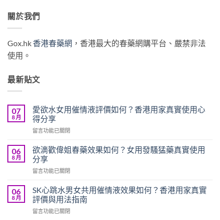
關於我們
Gox.hk
香港春藥網
，香港最大的春藥網購平台、嚴禁非法
使用。
最新貼文
愛欲水女用催情液評價如何？香港用家真實使用心
07
8 月
得分享
在
留言功能已關閉
〈愛
欲
欲滴歡偉姐春藥效果如何？女用發騷猛藥真實使用
06
水
8 月
分享
女
在
留言功能已關閉
用
〈欲
催
滴
情
SK心跳水男女共用催情液效果如何？香港用家真實
06
歡
液
8 月
評價與用法指南
偉
評
在
留言功能已關閉
姐
價
〈SK