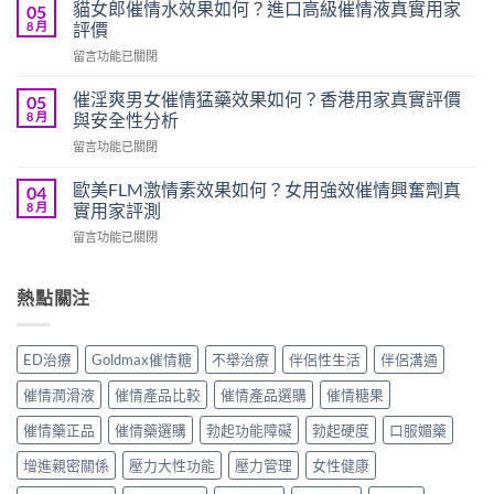
心
藥
貓女郎催情水效果如何？進口高級催情液真實用家
05
跳
效
8 月
評價
水
果
在
留言功能已關閉
男
如
〈貓
女
何？
女
共
催淫爽男女催情猛藥效果如何？香港用家真實評價
05
女
郎
用
8 月
與安全性分析
用
催
催
發
在
留言功能已關閉
情
情
騷
〈催
水
液
猛
淫
效
歐美FLM激情素效果如何？女用強效催情興奮劑真
04
效
藥
爽
果
8 月
實用家評測
果
真
男
如
如
實
在
留言功能已關閉
女
何？
何？
使
〈歐
催
進
香
用
美
情
口
港
分
FLM
熱點關注
猛
高
用
享〉
激
藥
級
家
中
情
效
催
真
素
果
情
ED治療
Goldmax催情糖
不舉治療
伴侶性生活
伴侶溝通
實
效
如
液
評
果
何？
真
催情潤滑液
催情產品比較
催情產品選購
催情糖果
價
如
香
實
與
何？
港
催情藥正品
催情藥選購
勃起功能障礙
勃起硬度
口服媚藥
用
用
女
用
家
法
用
增進親密關係
壓力大性功能
壓力管理
女性健康
家
評
指
強
真
價〉
南〉