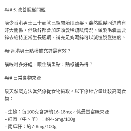
### 5. 改善脫髮問題
唔少香港男士三十頭就已經開始甩頭髮。雖然脫髮同遺傳有
好大關係，但缺鋅都會加速頭髮稀疏嘅情況。頭髮毛囊需要
鋅去維持正常生長週期，補充足夠嘅鋅可以減慢脫髮速度。
## 香港男士點樣補充鋅最有效？
講咗咁多好處，跟住講重點：點樣補先得？
### 日常食物來源
最天然嘅方法當然係從食物攝取。以下係鋅含量比較高嘅食
物：
– 生蠔：每100克含鋅約16-18mg，係最豐富嘅來源
– 紅肉（牛、羊）：約4-6mg/100g
– 南瓜籽：約7-8mg/100g