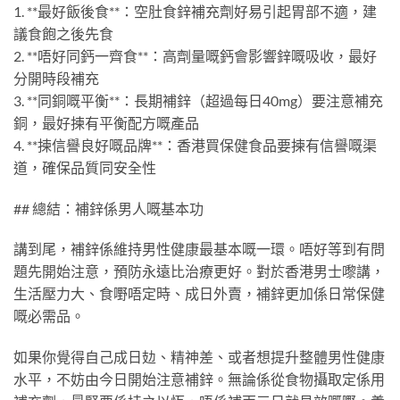
1. **最好飯後食**：空肚食鋅補充劑好易引起胃部不適，建
議食飽之後先食
2. **唔好同鈣一齊食**：高劑量嘅鈣會影響鋅嘅吸收，最好
分開時段補充
3. **同銅嘅平衡**：長期補鋅（超過每日40mg）要注意補充
銅，最好揀有平衡配方嘅產品
4. **揀信譽良好嘅品牌**：香港買保健食品要揀有信譽嘅渠
道，確保品質同安全性
## 總結：補鋅係男人嘅基本功
講到尾，補鋅係維持男性健康最基本嘅一環。唔好等到有問
題先開始注意，預防永遠比治療更好。對於香港男士嚟講，
生活壓力大、食嘢唔定時、成日外賣，補鋅更加係日常保健
嘅必需品。
如果你覺得自己成日攰、精神差、或者想提升整體男性健康
水平，不妨由今日開始注意補鋅。無論係從食物攝取定係用