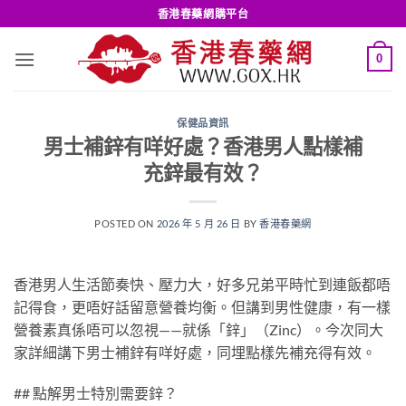
Skip
香港春藥網購平台
to
content
0
保健品資訊
男士補鋅有咩好處？香港男人點樣補
充鋅最有效？
POSTED ON
2026 年 5 月 26 日
BY
香港春藥網
香港男人生活節奏快、壓力大，好多兄弟平時忙到連飯都唔
記得食，更唔好話留意營養均衡。但講到男性健康，有一樣
營養素真係唔可以忽視——就係「鋅」（Zinc）。今次同大
家詳細講下男士補鋅有咩好處，同埋點樣先補充得有效。
## 點解男士特別需要鋅？