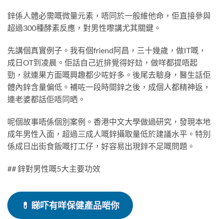
鋅係人體必需嘅微量元素，唔同於一般維他命，佢直接參與
超過300種酵素反應，對男性嚟講尤其關鍵。
先講個真實例子。我有個friend阿昌，三十幾歲，做IT嘅，
成日OT到凌晨。佢話自己近排覺得好攰，做咩都提唔起
勁，就連果方面嘅興趣都少咗好多。後尾去驗身，醫生話佢
體內鋅含量偏低。補咗一段時間鋅之後，成個人都精神返，
連老婆都話佢唔同晒。
呢個故事唔係個別案例。香港中文大學做過研究，發現本地
成年男性入面，超過三成人嘅鋅攝取量低於建議水平。特別
係成日出街食飯嘅打工仔，好容易出現鋅不足嘅問題。
## 鋅對男性嘅5大主要功效
💊
睇吓有咩保健產品啱你