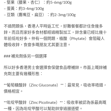
– 堅果（腰果、杏仁）：約5-6mg/100g
– 蛋黃：約3-4mg/100g
– 豆類（鷹嘴豆、扁豆）：約2-3mg/100g
不過問題係，香港人平時返工忙，好難餐餐都計住食幾多
鋅。而且而家好多食材都經過精製加工，鋅含量已經比幾十
年前低咗好多。仲有一個問題，植酸（Phytate）會阻礙人
體吸收鋅，食齋多嘅朋友尤其要注意。
### 補充劑係另一個選擇
所以好多香港男士會選擇食保健食品嚟補鋅。市面上嘅鋅補
充劑主要有幾種形態：
**葡萄糖酸鋅（Zinc Gluconate）**：最常見，吸收率唔錯，
價格相宜。
**吡啶甲酸鋅（Zinc Picolinate）**：吸收率被認為係最高嘅
一種，因為吡啶甲酸可以幫助鋅穿過腸道壁。