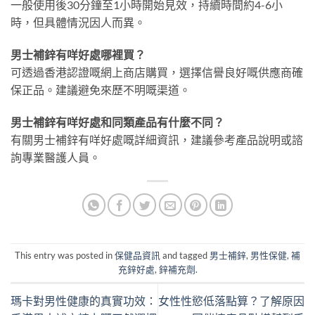
一般使用後30分鐘至1小時開始見效，持續時間約4-6小
時，但具體情況因人而異。
男士補鋅有咩好處哪裡買？
可透過香港認證嘅網上商店購買，選擇信譽良好嘅供應商確
保正品。建議避免來歷不明嘅渠道。
男士補鋅有咩好處和同類產品有什麼不同？
有關男士補鋅有咩好處嘅詳細資訊，建議參考產品說明或諮
詢專業醫護人員。
This entry was posted in
保健品資訊
and tagged
男士補鋅
,
男性保健
,
補
充鋅好處
,
鋅補充劑
.
瑪卡對男性健康的真實功效：
女性性慾低落點算？了解原因