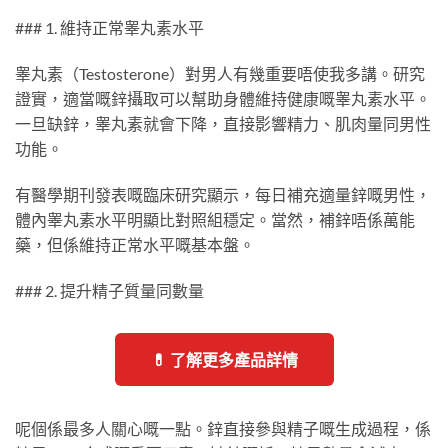
### 1. 維持正常睾丸素水平
睾丸素（Testosterone）對男人有幾重要唔使我多講。研究
證實，適當嘅鋅攝取可以幫助身體維持健康嘅睾丸素水平。
一旦缺鋅，睾丸素就會下降，直接影響精力、肌肉量同男性
功能。
有醫學期刊發表嘅臨床研究顯示，每日補充適量鋅嘅男性，
體內睾丸素水平明顯比對照組穩定。當然，補鋅唔係萬能
藥，但係維持正常水平嘅基本盤。
### 2. 提升精子質量同數量
💊 了解更多產品詳情
呢個係最多人關心嘅一點。鋅直接參與精子嘅生成過程，係