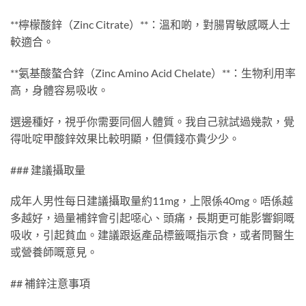
**檸檬酸鋅（Zinc Citrate）**：溫和啲，對腸胃敏感嘅人士
較適合。
**氨基酸螯合鋅（Zinc Amino Acid Chelate）**：生物利用率
高，身體容易吸收。
選邊種好，視乎你需要同個人體質。我自己就試過幾款，覺
得吡啶甲酸鋅效果比較明顯，但價錢亦貴少少。
### 建議攝取量
成年人男性每日建議攝取量約11mg，上限係40mg。唔係越
多越好，過量補鋅會引起噁心、頭痛，長期更可能影響銅嘅
吸收，引起貧血。建議跟返產品標籤嘅指示食，或者問醫生
或營養師嘅意見。
## 補鋅注意事項