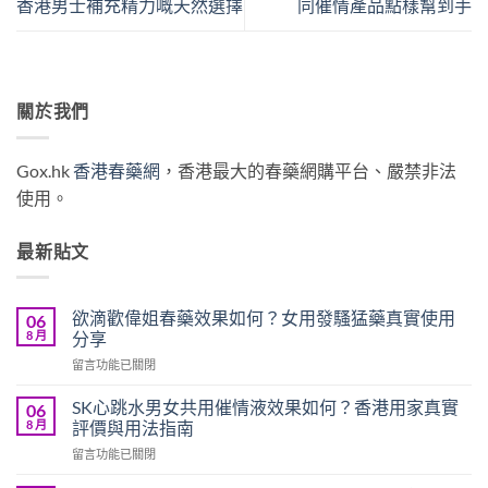
香港男士補充精力嘅天然選擇
同催情產品點樣幫到手
關於我們
Gox.hk
香港春藥網
，香港最大的春藥網購平台、嚴禁非法
使用。
最新貼文
欲滴歡偉姐春藥效果如何？女用發騷猛藥真實使用
06
8 月
分享
在
留言功能已關閉
〈欲
滴
SK心跳水男女共用催情液效果如何？香港用家真實
06
歡
8 月
評價與用法指南
偉
在
留言功能已關閉
姐
〈SK
春