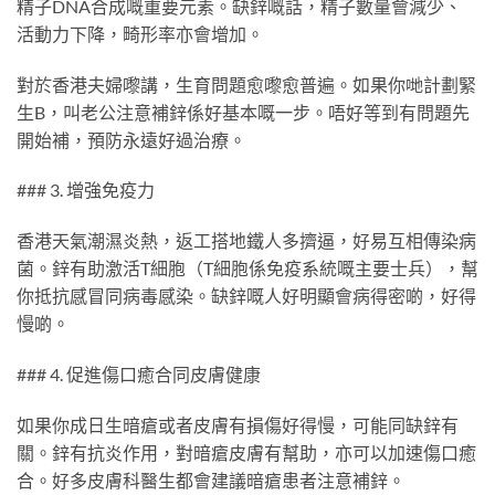
精子DNA合成嘅重要元素。缺鋅嘅話，精子數量會減少、
活動力下降，畸形率亦會增加。
對於香港夫婦嚟講，生育問題愈嚟愈普遍。如果你哋計劃緊
生B，叫老公注意補鋅係好基本嘅一步。唔好等到有問題先
開始補，預防永遠好過治療。
### 3. 增強免疫力
香港天氣潮濕炎熱，返工搭地鐵人多擠逼，好易互相傳染病
菌。鋅有助激活T細胞（T細胞係免疫系統嘅主要士兵），幫
你抵抗感冒同病毒感染。缺鋅嘅人好明顯會病得密啲，好得
慢啲。
### 4. 促進傷口癒合同皮膚健康
如果你成日生暗瘡或者皮膚有損傷好得慢，可能同缺鋅有
關。鋅有抗炎作用，對暗瘡皮膚有幫助，亦可以加速傷口癒
合。好多皮膚科醫生都會建議暗瘡患者注意補鋅。