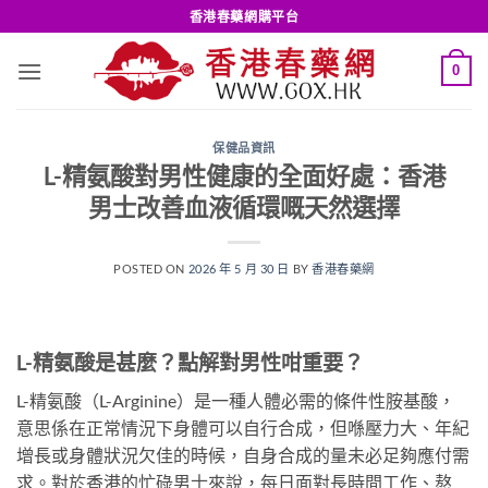
Skip
香港春藥網購平台
to
content
0
保健品資訊
L-精氨酸對男性健康的全面好處：香港
男士改善血液循環嘅天然選擇
POSTED ON
2026 年 5 月 30 日
BY
香港春藥網
L-精氨酸是甚麼？點解對男性咁重要？
L-精氨酸（L-Arginine）是一種人體必需的條件性胺基酸，
意思係在正常情況下身體可以自行合成，但喺壓力大、年紀
增長或身體狀況欠佳的時候，自身合成的量未必足夠應付需
求。對於香港的忙碌男士來說，每日面對長時間工作、熬