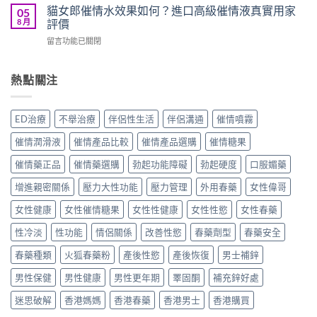
情
心
藥
貓女郎催情水效果如何？進口高級催情液真實用家
05
何？
藥
跳
效
8 月
評價
香
真
水
果
港
實
在
留言功能已關閉
男
如
用
用
〈貓
女
何？
家
家
女
共
女
真
評
郎
熱點關注
用
用
實
價〉
催
催
發
使
中
情
情
騷
用
水
液
猛
ED治療
不舉治療
伴侶性生活
伴侶溝通
催情噴霧
心
效
效
藥
得
果
果
真
催情潤滑液
催情產品比較
催情產品選購
催情糖果
分
如
如
實
享〉
何？
何？
催情藥正品
催情藥選購
勃起功能障礙
勃起硬度
口服媚藥
使
中
進
香
用
口
增進親密關係
壓力大性功能
壓力管理
外用春藥
女性偉哥
港
分
高
用
享〉
級
女性健康
女性催情糖果
女性性健康
女性性慾
女性春藥
家
中
催
真
性冷淡
性功能
情侶關係
改善性慾
春藥劑型
春藥安全
情
實
液
評
春藥種類
火狐春藥粉
產後性慾
產後恢復
男士補鋅
真
價
實
與
男性保健
男性健康
男性更年期
睪固酮
補充鋅好處
用
用
家
法
迷思破解
香港媽媽
香港春藥
香港男士
香港購買
評
指
價〉