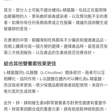
其次，部分人士可能不適合補充L-精氨酸，包括正在服用降
血壓藥物的人、患有皰疹病毒感染者、以及腎功能不全的患
者。如果你有任何長期病患或正在服藥，建議先諮詢醫生或
營養師的意見。
在香港的中環、銅鑼灣和旺角都有不少藥房和健康產品店，
但網上購買亦是一個方便的選擇。選擇產品時，留意是否有
第三方檢測報告，以及產品的生產商是否信譽良好。
結合其他營養素效果更佳
L-精氨酸同L-瓜胺酸（L-Citrulline）關係密切，兩者可以互
相轉化，協同作用。L-瓜胺酸在體內可以轉化為L-精氨酸，
而且吸收率更高，唔少保健品都將兩者搭配使用，來提升一
氧化氮的生成效果。
此外，鋅、鎂和維生素B群等營養素亦對男性健康有重要作
用。鋅是睪固酮合成的重要元素，鎂有助放鬆神經和肌肉，