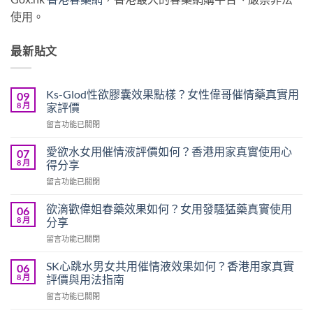
使用。
最新貼文
Ks-Glod性欲膠囊效果點樣？女性偉哥催情藥真實用
09
8 月
家評價
在
留言功能已關閉
〈Ks-
Glod
愛欲水女用催情液評價如何？香港用家真實使用心
07
性
8 月
得分享
欲
在
留言功能已關閉
膠
〈愛
囊
欲
效
欲滴歡偉姐春藥效果如何？女用發騷猛藥真實使用
06
水
果
8 月
分享
女
點
在
留言功能已關閉
用
樣？
〈欲
催
女
滴
情
SK心跳水男女共用催情液效果如何？香港用家真實
06
性
歡
液
8 月
評價與用法指南
偉
偉
評
哥
在
留言功能已關閉
姐
價
催
〈SK
春
如