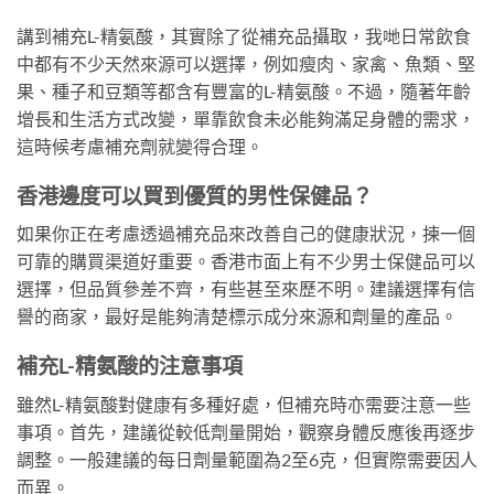
講到補充L-精氨酸，其實除了從補充品攝取，我哋日常飲食
中都有不少天然來源可以選擇，例如瘦肉、家禽、魚類、堅
果、種子和豆類等都含有豐富的L-精氨酸。不過，隨著年齡
增長和生活方式改變，單靠飲食未必能夠滿足身體的需求，
這時候考慮補充劑就變得合理。
香港邊度可以買到優質的男性保健品？
如果你正在考慮透過補充品來改善自己的健康狀況，揀一個
可靠的購買渠道好重要。香港市面上有不少男士保健品可以
選擇，但品質參差不齊，有些甚至來歷不明。建議選擇有信
譽的商家，最好是能夠清楚標示成分來源和劑量的產品。
補充L-精氨酸的注意事項
雖然L-精氨酸對健康有多種好處，但補充時亦需要注意一些
事項。首先，建議從較低劑量開始，觀察身體反應後再逐步
調整。一般建議的每日劑量範圍為2至6克，但實際需要因人
而異。