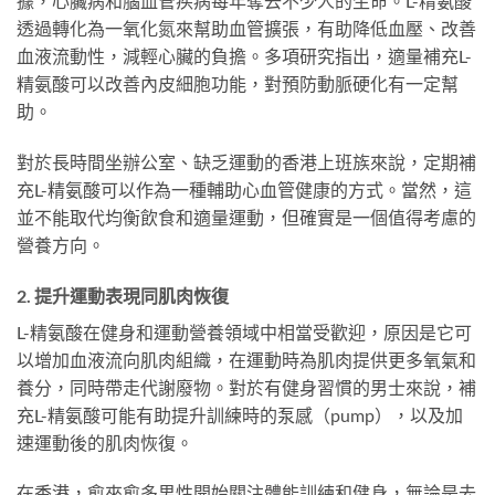
據，心臟病和腦血管疾病每年奪去不少人的生命。L-精氨酸
透過轉化為一氧化氮來幫助血管擴張，有助降低血壓、改善
血液流動性，減輕心臟的負擔。多項研究指出，適量補充L-
精氨酸可以改善內皮細胞功能，對預防動脈硬化有一定幫
助。
對於長時間坐辦公室、缺乏運動的香港上班族來說，定期補
充L-精氨酸可以作為一種輔助心血管健康的方式。當然，這
並不能取代均衡飲食和適量運動，但確實是一個值得考慮的
營養方向。
2. 提升運動表現同肌肉恢復
L-精氨酸在健身和運動營養領域中相當受歡迎，原因是它可
以增加血液流向肌肉組織，在運動時為肌肉提供更多氧氣和
養分，同時帶走代謝廢物。對於有健身習慣的男士來說，補
充L-精氨酸可能有助提升訓練時的泵感（pump），以及加
速運動後的肌肉恢復。
在香港，愈來愈多男性開始關注體能訓練和健身，無論是去