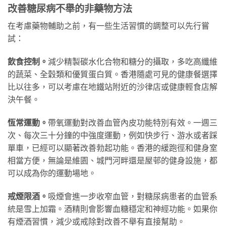
改善糖尿病不舉的非藥物方法
在考慮藥物輔助之前，有一些生活習慣的調整可以先行嘗
試：
飲食控制。
減少精製碳水化合物和糖分的攝取，多吃高纖維
的蔬菜、全穀類和優質蛋白質。香港隨處可見的健康餐選擇
比以往多，可以考慮在地鐵站附近的沙律店或健康輕食店解
決午餐。
恆常運動。
帶氧運動對改善血管內皮功能特別有效。一週三
次、每次三十分鐘的中強度運動，例如快步行、游水或者踩
單車，已經可以顯著改善勃起功能。香港的緩跑徑和健身室
相當方便，無論是維園、城門河畔還是屋邨的健身設施，都
可以成為你的運動場地。
戒煙限酒。
吸煙會進一步收窄血管，對糖尿病患者的血管系
統是雪上加霜。酒精則會影響血糖穩定和神經功能。如果你
有煙酒習慣，減少或戒除對改善不舉有直接幫助。