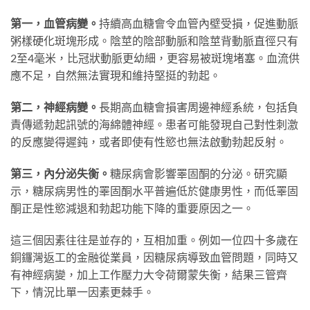
第一，血管病變。
持續高血糖會令血管內壁受損，促進動脈
粥樣硬化斑塊形成。陰莖的陰部動脈和陰莖背動脈直徑只有
2至4毫米，比冠狀動脈更幼細，更容易被斑塊堵塞。血流供
應不足，自然無法實現和維持堅挺的勃起。
第二，神經病變。
長期高血糖會損害周邊神經系統，包括負
責傳遞勃起訊號的海綿體神經。患者可能發現自己對性刺激
的反應變得遲鈍，或者即使有性慾也無法啟動勃起反射。
第三，內分泌失衡。
糖尿病會影響睪固酮的分泌。研究顯
示，糖尿病男性的睪固酮水平普遍低於健康男性，而低睪固
酮正是性慾減退和勃起功能下降的重要原因之一。
這三個因素往往是並存的，互相加重。例如一位四十多歲在
銅鑼灣返工的金融從業員，因糖尿病導致血管問題，同時又
有神經病變，加上工作壓力大令荷爾蒙失衡，結果三管齊
下，情況比單一因素更棘手。