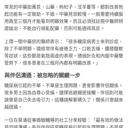
常見的中藥如黃芪、山藥、枸杞子、淫羊藿等，都對改善勃
起功能有一定幫助。不過，中藥見效較慢，一般需要持續服
用兩至三個月才能看到明顯效果。而且必須找註冊中醫師辨
證論治，不能自行胡亂配藥，否則可能適得其反。
上環一間中藥房的醫師表示：「很多糖尿病男士來到診症，
除了不舉問題，還經常伴有疲倦乏力、口乾舌燥、腰膝酸軟
等症狀。這些都是氣陰兩虛的表現。通過針灸和內服中藥雙
管齊下，很多患者在三個月內都有明顯改善。」
與伴侶溝通：被忽略的關鍵一步
糖尿病引起的不舉，不單是生理問題，更會影響伴侶關係。
很多男士因為自尊心受損，選擇逃避親密接觸，伴侶則可能
誤會是自己失去吸引力。這種誤解累積久了，關係只會越來
越疏遠。
一位在葵涌從事婚姻輔導的社工分享經驗：「最有效的做法
是坦誠溝通。告訴伴侶這是糖尿病引起的生理問題，不是感