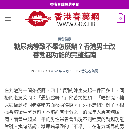
Skip
香港春藥網購平台
to
content
0
男性健康
糖尿病導致不舉怎麼辦？香港男士改
善勃起功能的完整指南
POSTED ON
2026 年 6 月 3 日
BY
香港春藥網
在九龍灣一間茶餐廳，四十出頭的陳生夾起一件西多士，同
枱的老友笑問：「最近點呀？」他苦笑搖頭：「唔好提，糖
尿病搞到我同老婆嗰方面都唔得掂。」這不是個別例子。根
據香港衛生署資料，本港約有十分之一的成年人患有糖尿
病，而當中超過一半的男性患者會出現不同程度的勃起功能
障礙。換句話說，糖尿病導致的「不舉」，在港九新界的男