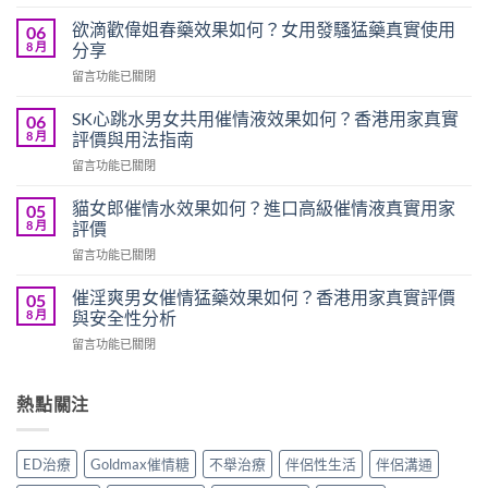
〈愛
欲
欲滴歡偉姐春藥效果如何？女用發騷猛藥真實使用
06
水
8 月
分享
女
在
留言功能已關閉
用
〈欲
催
滴
情
SK心跳水男女共用催情液效果如何？香港用家真實
06
歡
液
8 月
評價與用法指南
偉
評
在
留言功能已關閉
姐
價
〈SK
春
如
心
藥
貓女郎催情水效果如何？進口高級催情液真實用家
05
何？
跳
效
8 月
評價
香
水
果
港
在
留言功能已關閉
男
如
用
〈貓
女
何？
家
女
共
催淫爽男女催情猛藥效果如何？香港用家真實評價
05
女
真
郎
用
8 月
與安全性分析
用
實
催
催
發
使
在
留言功能已關閉
情
情
騷
用
〈催
水
液
猛
心
淫
效
效
藥
得
爽
熱點關注
果
果
真
分
男
如
如
實
享〉
女
何？
何？
使
中
催
進
香
ED治療
Goldmax催情糖
不舉治療
伴侶性生活
伴侶溝通
用
情
口
港
分