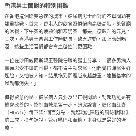
香港男士面對的特別困難
在香港這個節奏急速的城市，糖尿病男士面對的不舉問題有
雙重挑戰。首先，香港人的飲食習慣偏向高糖高脂，茶餐廳
的常餐、下午茶的菠蘿油和凍奶茶，都是血糖飆升的元兇。
其次，香港男士普遍工作時間長，缺乏運動，加上應酬喝
酒，這些生活習慣都會令血糖控制更困難。
一位在沙田威爾斯親王醫院任職的護士分享：「很多男病人
寧願忍受不舉的困擾，都不肯主動求醫。他們覺得睇醫生好
尷尬，又怕被人知。結果拖到問題越來越嚴重，連最基本的
晨勃都消失。」
值得留意的是，糖尿病人只要及早正視問題，勃起功能是有
機會改善的。控制血糖是第一步。研究證實，糖化血紅素
（HbA1c）每下降1個百分點，勃起功能障礙的風險就降低
約三成。換句話說，管好嘴巴和血糖，本身就是最好的治
療。