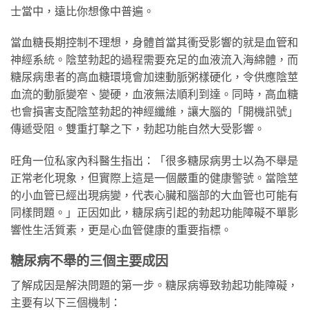
士當中，遠比你想像中普遍。
當血糖長期控制不理想，身體首當其衝受影響的就是血管和
神經系統。陰莖勃起的過程需要充足的血液流入海綿體，而
糖尿病患者的高血糖環境會加速動脈粥樣硬化，令供應陰莖
血流的動脈變窄、變硬，血液無法順利到達。同時，高血糖
也會損害支配陰莖勃起的神經纖維，讓大腦的「開機訊號」
傳遞受阻。雙重打擊之下，勃起功能自然大受影響。
旺角一位私家內科醫生指出：「很多糖尿病男士以為不舉是
正常老化現象，但實際上這是一個嚴重的健康警號。當陰莖
的小血管已經出現病變，代表心臟和腦部的大血管也可能有
同樣問題。」正因如此，糖尿病引起的勃起功能障礙不單影
響性生活質素，更是心血管健康的重要指標。
糖尿病不舉的三個主要成因
了解成因是解決問題的第一步。糖尿病導致勃起功能障礙，
主要有以下三個機制：