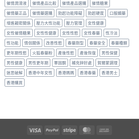
猛
高
用
催情潤滑液
催情產品比較
催情產品選購
催情糖果
享〉
藥
級
家
中
效
催
催情藥正品
催情藥選購
勃起功能障礙
勃起硬度
口服媚藥
真
果
情
實
如
增進親密關係
壓力大性功能
壓力管理
女性健康
液
評
何？
真
價
香
女性催情糖果
女性性健康
女性性慾
女性春藥
性冷淡
實
與
港
用
用
性功能
情侶關係
改善性慾
春藥劑型
春藥安全
春藥種類
用
家
法
家
評
指
更年期性慾
火狐春藥粉
產後性慾
產後恢復
男性保健
真
價〉
南〉
實
中
中
男性健康
男性更年期
睪固酮
補充鋅好處
賀爾蒙調理
評
價
迷思破解
香港中年女性
香港媽媽
香港春藥
香港男士
與
安
香港購買
全
性
分
析〉
中
Visa
PayPal
Stripe
MasterCard
Cash
On