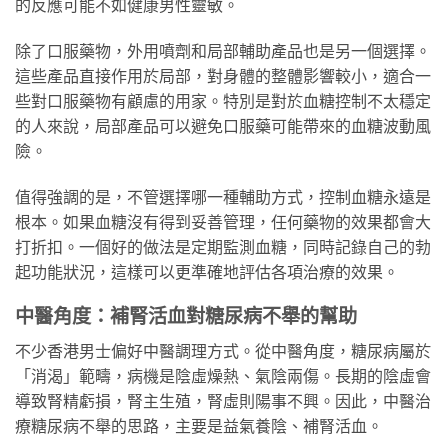
的反應可能不如健康男性靈敏。
除了口服藥物，外用噴劑和局部輔助產品也是另一個選擇。
這些產品直接作用於局部，對身體的整體影響較小，適合一
些對口服藥物有顧慮的用家。特別是對於血糖控制不太穩定
的人來說，局部產品可以避免口服藥可能帶來的血糖波動風
險。
值得強調的是，不管選擇哪一種輔助方式，控制血糖永遠是
根本。如果血糖沒有得到妥善管理，任何藥物的效果都會大
打折扣。一個好的做法是定期監測血糖，同時記錄自己的勃
起功能狀況，這樣可以更準確地評估各項治療的效果。
中醫角度：補腎活血對糖尿病不舉的幫助
不少香港男士偏好中醫調理方式。從中醫角度，糖尿病屬於
「消渴」範疇，病機是陰虛燥熱、氣陰兩傷。長期的陰虛會
導致腎精虧損，腎主生殖，腎虛則陽事不興。因此，中醫治
療糖尿病不舉的思路，主要是益氣養陰、補腎活血。