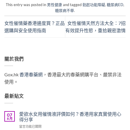
This entry was posted in
男性健康
and tagged
勃起功能障礙
,
糖尿病ED
,
糖尿病不舉
.
女性催情藥香港邊度買？正品
女性催情天然方法大全：7招
選購與安全使用指南
有效提升性慾，重拾親密激情
關於我們
Gox.hk
香港春藥網
，香港最大的春藥網購平台、嚴禁非法
使用。
最新貼文
愛欲水女用催情液評價如何？香港用家真實使用心
07
8 月
得分享
在
留言功能已關閉