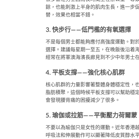
餘，也能刺激上半身的肌肉生長，進一步促
替，效果也相當不錯。
3. 快步行——低門檻的有氧選擇
不是每個男士都能夠應付高強度運動。對
選擇。建議每星期一至五，在晚飯後沿着海
經常在將軍澳海濱長廊見到不少中年男士
4. 平板支撐——強化核心肌群
核心肌群的力量影響著整體身體穩定性，
脂肪積聚，這個時候平板支撐可以幫助穩定
會發現腰背痛的困擾減少了很多。
5. 瑜伽或拉筋——平衡壓力荷爾蒙
不要以為瑜伽只是女性的運動。近年香港
呼吸法和伸展動作可以顯著降低皮質醇水