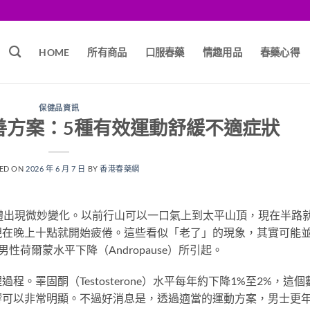
HOME
所有商品
口服春藥
情趣用品
春藥心得
保健品資訊
善方案：5種有效運動舒緩不適症狀
ED ON
2026 年 6 月 7 日
BY
香港春藥網
體出現微妙變化。以前行山可以一口氣上到太平山頂，現在半路
現在晚上十點就開始疲倦。這些看似「老了」的現象，其實可能
荷爾蒙水平下降（Andropause）所引起。
。睪固酮（Testosterone）水平每年約下降1%至2%，這個
響可以非常明顯。不過好消息是，透過適當的運動方案，男士更