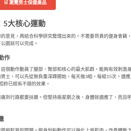
🛒 瀏覽男士保健產品
：5大核心運動
練的意見，再結合科學研究整理出來的。不需要昂貴的健身會籍
下公園就可以完成。
動作
。這個動作動員了腿部、臀部和核心的最大肌群，能夠有效刺激
男士，可以先從無負重深蹲開始，每天做3組，每組15次。適應
啞鈴已經有不錯的效果。
酸痛到行路都要扶牆。但堅持兩星期之後，身體就適應了，而且
。
量
致圓肩駝背的問題。俯身划船動作可以強化上背肌肉，改善體態