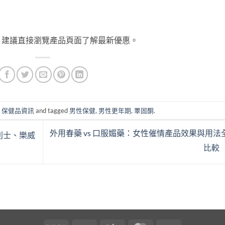
。建議直接瀏覽產品頁面了解最新優惠。
n
保健品資訊
and tagged
男性保健
,
男性更年期
,
睪固酮
.
外用春藥 vs 口服媚藥：女性催情產品效果與用法
利士、樂威
比較