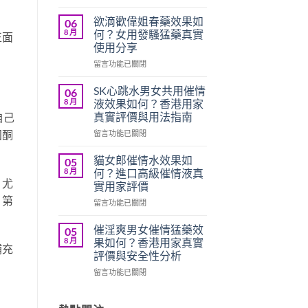
〈愛
欲
欲滴歡偉姐春藥效果如
06
水
8 月
何？女用發騷猛藥真實
正面
女
使用分享
用
在
催
留言功能已關閉
〈欲
情
滴
液
SK心跳水男女共用催情
06
歡
評
8 月
液效果如何？香港用家
偉
價
真實評價與用法指南
自己
姐
如
固酮
在
春
留言功能已關閉
何？
〈SK
藥
香
心
效
港
貓女郎催情水效果如
05
跳
果
用
8 月
何？進口高級催情液真
水
如
家
，尤
實用家評價
男
何？
真
。第
在
女
留言功能已關閉
女
實
〈貓
共
用
使
女
用
發
用
催淫爽男女催情猛藥效
05
郎
催
騷
心
8 月
果如何？香港用家真實
補充
催
情
猛
得
評價與安全性分析
情
液
藥
分
在
水
留言功能已關閉
效
真
享〉
〈催
效
果
實
中
淫
果
如
使
爽
如
何？