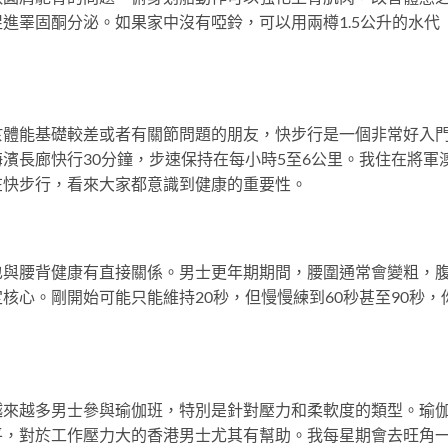
進睪固酮分泌。如果家中沒有啞鈴，可以用兩樽1.5公升的水代
於體能基礎較差或者有關節問題的朋友，快步行是一個非常好入
濱長廊快行30分鐘，步速保持在每小時5至6公里。我住在將軍
在快步行，看來大家都意識到健康的重要性。
也與腰背健康有直接關係。男士更年期期間，腰圍通常會變粗，
核心。剛開始可能只能維持20秒，但慢慢練到60秒甚至90秒，
越來越多男士參與瑜伽班，特別是針對壓力和柔軟度的類型。瑜
平，對於工作壓力大的香港男士尤其有幫助。我每星期會去旺角