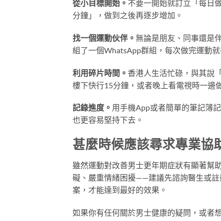
從小目標開始。
不要一開始就訂立「每日做
分鐘」，做到之後再逐步增加。
找一個運動伙伴。
無論是朋友、同事還是
組了一個WhatsApp群組，每次做完運
利用碎片時間。
香港人生活忙碌，與其說
樓下快行15分鐘，或者晚上看電視時一邊
記錄進度。
用手機App或者簡單的筆記簿
也更容易堅持下去。
甚麼時候應該尋求專業協
雖然運動對改善男士更年期症狀有顯著幫
礙、嚴重情緒困擾——建議先諮詢醫生或註
案，才能達到最好的效果。
如果你有任何關於男士健康的疑問，或者