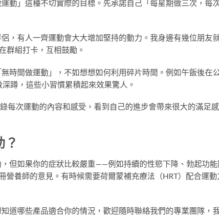
運動」這種不切實際的目標。先承諾自己「每星期做三次，每次
伴侶，有人一齊運動會大大增加堅持的動力。我身邊有幾位朋友
動就在群組打卡，互相鼓勵。
「無時間做運動」，不如想想如何利用碎片時間。例如午飯後在
做深蹲，這些小習慣累積起來效果驚人。
記錄每次運動的內容和感受，看到自己的進步會帶來很大的滿足
助？
助，但如果你的症狀比較嚴重——例如持續的性慾下降、勃起功能
冊營養師的意見。有時候需要荷爾蒙補充療法（HRT）配合運動
想知道哪些產品適合你的情況，歡迎隨時聯絡我們的專業團隊，