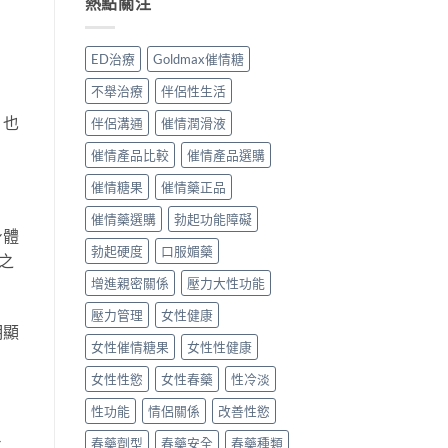
熱點關注
用
男
何？
香
分
女
進
港
享〉
催
口
用
中
ED治療
Goldmax催情糖
情
高
家
猛
級
真
不舉治療
伴侶性生活
藥
催
實
效
情
評
，也
伴侶溝通
催情潤滑液
果
液
價
如
真
與
催情產品比較
催情產品選購
何？
實
用
香
催情糖果
催情藥正品
用
法
港
家
指
催情藥選購
勃起功能障礙
用
評
南〉
身體
家
價〉
中
勃起硬度
口服媚藥
真
中
之
實
增進親密關係
壓力大性功能
評
價
壓力管理
女性健康
與
明顯
安
女性催情糖果
女性性健康
全
性
女性性慾
女性春藥
性冷淡
分
析〉
性功能
情侶關係
改善性慾
中
之
春藥劑型
春藥安全
春藥種類