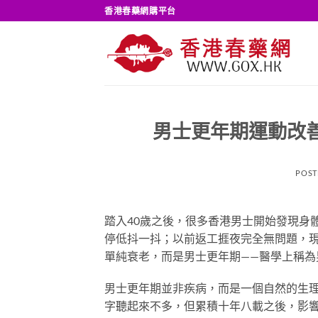
Skip
香港春藥網購平台
to
content
男士更年期運動改
POST
踏入40歲之後，很多香港男士開始發現身
停低抖一抖；以前返工捱夜完全無問題，
單純衰老，而是男士更年期——醫學上稱為男性
男士更年期並非疾病，而是一個自然的生理過程
字聽起來不多，但累積十年八載之後，影