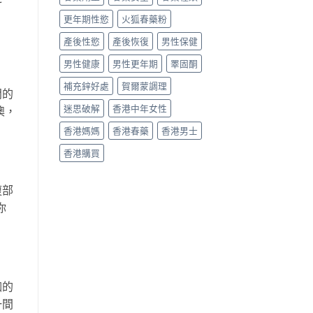
更年期性慾
火狐春藥粉
產後性慾
產後恢復
男性保健
男性健康
男性更年期
睪固酮
補充鋅好處
賀爾蒙調理
門的
迷思破解
香港中年女性
澳，
香港媽媽
香港春藥
香港男士
香港購買
腹部
你
伽的
一間