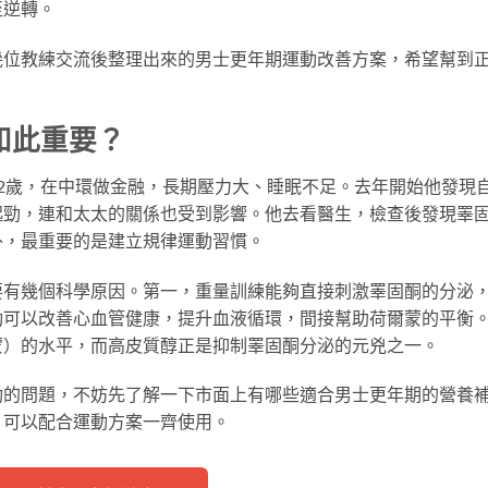
至逆轉。
幾位教練交流後整理出來的男士更年期運動改善方案，希望幫到
如此重要？
2歲，在中環做金融，長期壓力大、睡眠不足。去年開始他發現
起勁，連和太太的關係也受到影響。他去看醫生，檢查後發現睪
外，最重要的是建立規律運動習慣。
要有幾個科學原因。第一，重量訓練能夠直接刺激睪固酮的分泌
動可以改善心血管健康，提升血液循環，間接幫助荷爾蒙的平衡
蒙）的水平，而高皮質醇正是抑制睪固酮分泌的元兇之一。
動的問題，不妨先了解一下市面上有哪些適合男士更年期的營養
，可以配合運動方案一齊使用。