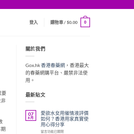
0
登入
購物車 /
$
0.00
關於我們
Gox.hk
香港春藥網
，香港最大
的春藥網購平台、嚴禁非法使
用。
就要
最新貼文
並非
愛欲水女用催情液評價
07
8 月
如何？香港用家真實使
數
用心得分享
年期
在
留言功能已關閉