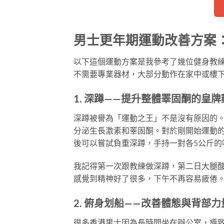
男士更年期運動改善方案
以下這個運動方案是我參考了幾位健身教
不需要專業器材，大部分動作在家中或樓
1. 深蹲——提升整體睪固酮的皇牌
深蹲被譽為「運動之王」不是沒有原因的
分泌生長激素和睪固酮。對於剛開始運動的
後可以嘗試負重深蹲，手持一對各5公斤的
我記得第一次跟教練做深蹲，第二日大腿
感覺到精神好了很多，下午不再容易疲倦
2. 俯身划船——改善體態與背部力
很多香港男士因為長時間坐在辦公室，導