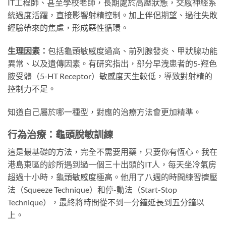
IT工程師、甚至學校老師，長期處於高壓狀態，交感神經系
統過度活躍，直接影響射精控制。加上伴侶期望、過往失敗
經驗帶來的焦慮，形成惡性循環。
生理因素：
包括龜頭敏感度過高、前列腺發炎、甲狀腺功能
異常、以及遺傳因素。有研究指出，部分早洩患者的5-羥色
胺受體（5-HT Receptor）敏感度天生較低，導致對射精的
控制力不足。
知道自己屬於哪一種型，對應的治療方法會更加精準。
行為治療：龜頭脫敏訓練
這是最基礎的方法，完全不需要用藥，只要你有恆心。我在
港島東區的診所遇到過一個三十出頭的IT人，每天坐冷氣房
超過十小時，龜頭敏感度極高。他用了八週的時間練習擠壓
法（Squeeze Technique）和停-動法（Start-Stop
Technique），最終將時間從不到一分鐘延長到五分鐘以
上。