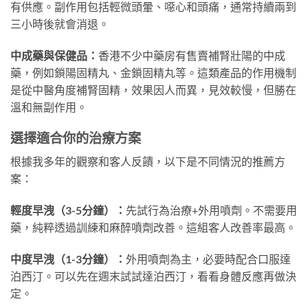
有供應。副作用包括輕微頭暈、噁心和頭痛，通常持續兩到
三小時後就會消退。
中成藥與保健品：
香港不少中藥房有售賣補腎壯陽的中成
藥，例如鎖陽固精丸、金鎖固精丸等。這類產品的作用機制
是從中醫角度補腎固精，效果因人而異，見效較慢，但勝在
溫和無副作用。
選擇適合你的治療方案
根據我多年的觀察和客人反饋，以下是不同情況的推薦方
案：
輕度早洩（3-5分鐘）：
先試行為治療+外用噴劑。不需要用
藥，純粹透過訓練和麻醉噴劑改善。這組客人改善率最高。
中度早洩（1-3分鐘）：
外用噴劑為主，必要時配合口服達
泊西汀。可以先在週末試試達泊西汀，看看身體反應再做決
定。