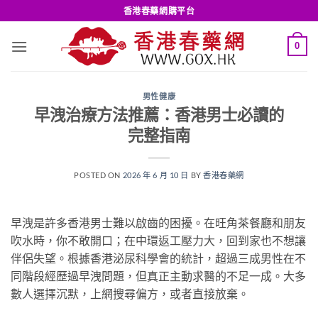
Skip
香港春藥網購平台
to
content
0
男性健康
早洩治療方法推薦：香港男士必讀的
完整指南
POSTED ON
2026 年 6 月 10 日
BY
香港春藥網
早洩是許多香港男士難以啟齒的困擾。在旺角茶餐廳和朋友
吹水時，你不敢開口；在中環返工壓力大，回到家也不想讓
伴侶失望。根據香港泌尿科學會的統計，超過三成男性在不
同階段經歷過早洩問題，但真正主動求醫的不足一成。大多
數人選擇沉默，上網搜尋偏方，或者直接放棄。