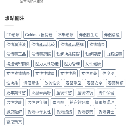
在
留言功能已關閉
情
情
騷
用
〈催
水
液
猛
心
淫
效
效
藥
得
爽
熱點關注
果
果
真
分
男
如
如
實
享〉
女
何？
何？
使
中
催
進
香
ED治療
Goldmax催情糖
不舉治療
伴侶性生活
伴侶溝通
用
情
口
港
分
猛
高
用
催情潤滑液
催情產品比較
催情產品選購
催情糖果
享〉
藥
級
家
中
效
催
催情藥正品
催情藥選購
勃起功能障礙
勃起硬度
口服媚藥
真
果
情
實
如
增進親密關係
壓力大性功能
壓力管理
女性健康
液
評
何？
真
價
香
女性催情糖果
女性性健康
女性性慾
女性春藥
性冷淡
實
與
港
用
用
性功能
情侶關係
改善性慾
春藥劑型
春藥安全
春藥種類
用
家
法
家
評
指
更年期性慾
火狐春藥粉
產後性慾
產後恢復
男性保健
真
價〉
南〉
實
中
中
男性健康
男性更年期
睪固酮
補充鋅好處
賀爾蒙調理
評
價
迷思破解
香港中年女性
香港媽媽
香港春藥
香港男士
與
安
香港購買
全
性
分