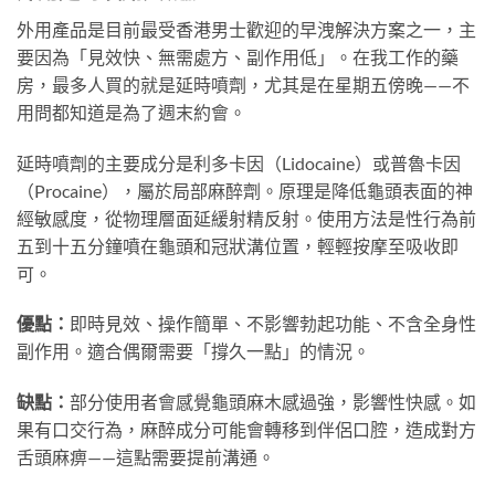
外用產品是目前最受香港男士歡迎的早洩解決方案之一，主
要因為「見效快、無需處方、副作用低」。在我工作的藥
房，最多人買的就是延時噴劑，尤其是在星期五傍晚——不
用問都知道是為了週末約會。
延時噴劑的主要成分是利多卡因（Lidocaine）或普魯卡因
（Procaine），屬於局部麻醉劑。原理是降低龜頭表面的神
經敏感度，從物理層面延緩射精反射。使用方法是性行為前
五到十五分鐘噴在龜頭和冠狀溝位置，輕輕按摩至吸收即
可。
優點：
即時見效、操作簡單、不影響勃起功能、不含全身性
副作用。適合偶爾需要「撐久一點」的情況。
缺點：
部分使用者會感覺龜頭麻木感過強，影響性快感。如
果有口交行為，麻醉成分可能會轉移到伴侶口腔，造成對方
舌頭麻痹——這點需要提前溝通。