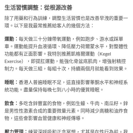
生活習慣調整：從根源改善
除了用藥和行為訓練，調整生活習慣也是改善早洩的重要一
環。以下是我最常推薦給客人的幾個方法：
運動：
每天做三十分鐘帶氧運動，例如跑步、游水或踩單
車。運動能提升血液循環、降低壓力荷爾蒙水平，對整體性
功能都有正面影響。我特別推薦凱格爾運動（Kegel
Exercise），即提肛運動，能強化骨盆底肌肉，增強射精控
制力。每天做三組，每組十次，持續兩個月就能看到效果。
睡眠：
香港人普遍睡眠不足，這直接影響睾酮水平和神經系
統功能。盡量保持每晚七到八小時的優質睡眠。
飲食：
多吃含鋅豐富的食物，例如生蠔、牛肉、南瓜籽。鋅
是男性性激素合成的重要微量元素。同時減少高糖和油炸食
物，這些會影響血管健康和神經傳導。
壓力管理：
練習深呼吸和正念冥想，尤其是在性行為前。我