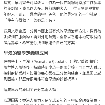
其實，早洩完全可以改善。作為一個在銅鑼灣藥房工作多年
的藥劑師，我見過太多走投無路的客人——從大學剛畢業的
年輕人，到五十幾歲的中年爸爸，他們最常問的一句就是：
「仲有冇得救？」答案是：有。
這篇文章會逐一分析市面上最有效的早洩治療方法，從行為
訓練到口服藥物，再到外用噴劑，全部以香港本地可取得的
產品為準，希望幫你找到最適合自己的方案。
早洩的醫學定義與成因
在醫學上，早洩（Premature Ejaculation）的定義很清晰：
陰莖進入陰道後，持續時間少於一到兩分鐘，而且本人難以
控制射精反射。如果你每次都在三分鐘內結束，並且因此感
到困擾，那麼你很可能符合早洩的診斷標準。
造成早洩的原因主要分為兩大類：
心理因素：
香港人壓力大是全球公認的。中環金融從業員、