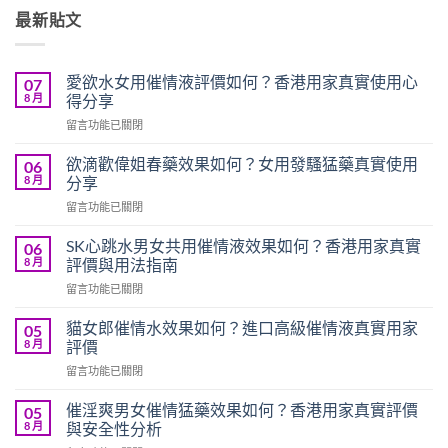
最新貼文
愛欲水女用催情液評價如何？香港用家真實使用心
07
8 月
得分享
在
留言功能已關閉
〈愛
欲
欲滴歡偉姐春藥效果如何？女用發騷猛藥真實使用
06
水
8 月
分享
女
在
留言功能已關閉
用
〈欲
催
滴
情
SK心跳水男女共用催情液效果如何？香港用家真實
06
歡
液
8 月
評價與用法指南
偉
評
在
留言功能已關閉
姐
價
〈SK
春
如
心
藥
貓女郎催情水效果如何？進口高級催情液真實用家
05
何？
跳
效
8 月
評價
香
水
果
港
在
留言功能已關閉
男
如
用
〈貓
女
何？
家
女
共
催淫爽男女催情猛藥效果如何？香港用家真實評價
05
女
真
郎
用
8 月
與安全性分析
用
實
催
催
發
使