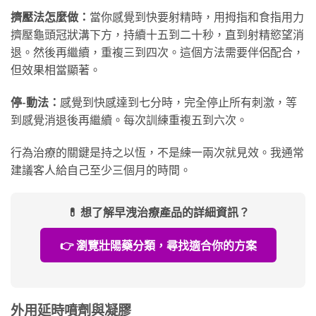
擠壓法怎麼做：
當你感覺到快要射精時，用拇指和食指用力
擠壓龜頭冠狀溝下方，持續十五到二十秒，直到射精慾望消
退。然後再繼續，重複三到四次。這個方法需要伴侶配合，
但效果相當顯著。
停-動法：
感覺到快感達到七分時，完全停止所有刺激，等
到感覺消退後再繼續。每次訓練重複五到六次。
行為治療的關鍵是持之以恆，不是練一兩次就見效。我通常
建議客人給自己至少三個月的時間。
💊 想了解早洩治療產品的詳細資訊？
👉 瀏覽壯陽藥分類，尋找適合你的方案
外用延時噴劑與凝膠