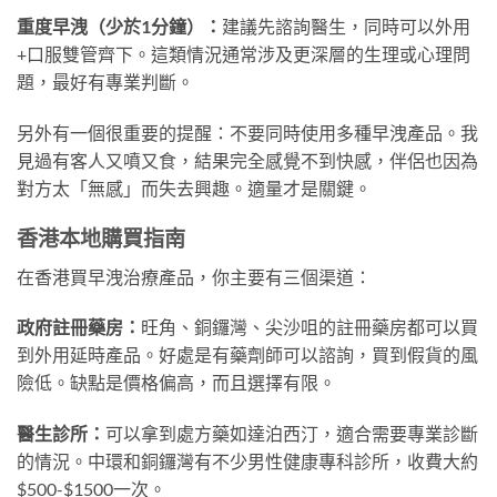
重度早洩（少於1分鐘）：
建議先諮詢醫生，同時可以外用
+口服雙管齊下。這類情況通常涉及更深層的生理或心理問
題，最好有專業判斷。
另外有一個很重要的提醒：不要同時使用多種早洩產品。我
見過有客人又噴又食，結果完全感覺不到快感，伴侶也因為
對方太「無感」而失去興趣。適量才是關鍵。
香港本地購買指南
在香港買早洩治療產品，你主要有三個渠道：
政府註冊藥房：
旺角、銅鑼灣、尖沙咀的註冊藥房都可以買
到外用延時產品。好處是有藥劑師可以諮詢，買到假貨的風
險低。缺點是價格偏高，而且選擇有限。
醫生診所：
可以拿到處方藥如達泊西汀，適合需要專業診斷
的情況。中環和銅鑼灣有不少男性健康專科診所，收費大約
$500-$1500一次。