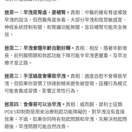
迷思一：早洩是腎虛，要補腎。
真相：中醫的確有腎虛導致
早洩的說法，但西醫角度來看，大部分早洩和陰莖敏感度、
神經系統控制有關，和腎臟功能無關。盲目補腎可能完全無
效。
迷思二：早洩會隨年齡自動好轉。
真相：相反，隨著年齡增
長，前列腺問題和勃起功能下降可能令早洩更嚴重。及早治
療才是正路。
迷思三：手淫過度會導致早洩。
真相：適度自慰不會導致早
洩。但如果你習慣了快速射精來避免被發現，這種行為模式
可能會養成習慣，影響正常性行為。
迷思四：食偉哥可以治早洩。
真相：威而鋼、犀利士這類
PDE5抑制劑是用來治療勃起功能障礙的，對早洩沒有直接
效果。不過，如果你同時有勃起問題和早洩，先解決勃起問
題後，早洩問題可能自然改善。