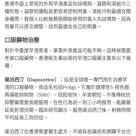
香港市面上常見的外用早洩產品包括噴劑、凝膠和濕紙巾三
種形態。凝膠的優點是更容易控制用量，濕紙巾則最適合隨
身攜帶。我個人比較推薦剛開始使用的客人先試噴劑，因為
用量可以逐次調整，找到最適合自己的劑量。
口服藥物治療
對於中重度早洩患者，單靠外用產品可能不夠。這時候需要
考慮口服藥物。香港衛生署註冊的早洩口服藥主要有以下幾
種：
達泊西汀（Dapoxetine）：
這是全球唯一專門用於治療早
洩的口服藥物，商品名包括Priligy。它屬於選擇性5-羥色胺
再攝取抑制劑（SSRI），但起效快、半衰期短，不像傳統抗
抑鬱藥需要長期服用。在性行為前一到三小時服用，能顯著
延長射潛伏期。臨床研究顯示，服用達泊西汀後，射精時間
平均延長三到四倍。
達泊西汀在香港需要醫生處方，不過有些藥房和網購平台也