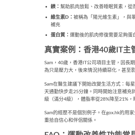
鎂：
幫助肌肉放鬆、改善睡眠質素，從
維生素D：
被稱為「陽光維生素」，與
補充
蛋白質：
運動後的肌肉修復需要足夠蛋白
真實案例：香港40歲IT主
Sam，40歲，香港IT公司項目主管，因
為只是壓力大，後來情況持續惡化，甚至
Sam在醫生建議下開始改變生活方式：每星期
天通勤快步走25分鐘。同時開始注意補充鋅
級（滿分4級），體脂率從28%降至21%
Sam的經歷不是個別例子。在gox.hk
重拾自信心和伴侶關係。
FAQ：運動改善性功能常