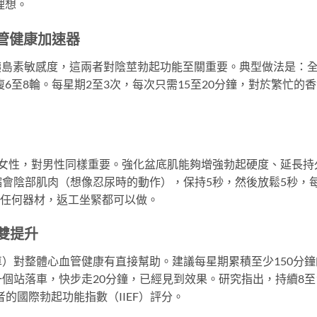
理想。
血管健康加速器
和胰島素敏感度，這兩者對陰莖勃起功能至關重要。典型做法是：
複6至8輪。每星期2至3次，每次只需15至20分鐘，對於繁忙的
不僅適用於女性，對男性同樣重要。強化盆底肌能夠增強勃起硬度、延長持
會陰部肌肉（想像忍尿時的動作），保持5秒，然後放鬆5秒，
要任何器材，返工坐緊都可以做。
環雙提升
）對整體心血管健康有直接幫助。建議每星期累積至少150分鐘
個站落車，快步走20分鐘，已經見到效果。研究指出，持續8至
的國際勃起功能指數（IIEF）評分。