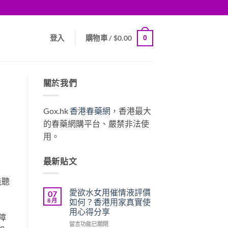
0
登入
購物車 /
$
0.00
關於我們
Gox.hk
香港春藥網
，香港最大
的春藥網購平台、嚴禁非法使
用。
最新貼文
能聽
愛欲水女用催情液評價
07
8 月
如何？香港用家真實使
用心得分享
障
在
留言功能已關閉