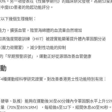
40%。另一項發表在《性醫學期刊》的臨床研究發現，為期12星
至中度ED患者的勃起功能評分。
於以下幾個生理機制：
能力，擴張血管，陰莖海綿體的血流量自然增加
高強度間歇訓練（HIIT）被證實能顯著提升體內睪固酮分泌
（壓力荷爾蒙），減少對性功能的抑制
病的「早期預警訊號」，運動正好從源頭改善血管健康
運動
下4種運動經科學研究證實，對改善香港男士性功能特別有效：
硬舉、臥推）能夠在運動後30至60分鐘內令睪固酮水平上升15
（70%至85%1RM），每組做6至12下，組間休息60至90秒