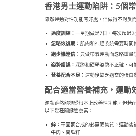
香港男士運動陷阱：5個
雖然運動對性功能有好處，但做得不對反
過度訓練：
一星期做足7日、每次超過
忽略恢復期：
肌肉和神經系統需要時間
跑步機迷信：
只做帶氧運動而忽略重量
姿勢錯誤：
深蹲和硬舉姿勢不正確，可
營養配合不足：
運動後缺乏適當的蛋白
配合適當營養補充，運動
運動雖然能夠從根本上改善性功能，但若
以下幾種關鍵營養素：
鋅：
睪固酮合成的必需礦物質。運動後
牛肉、南瓜籽