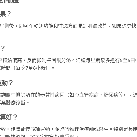
果？
2星期後，即可在勃起功能和性慾方面見到明顯改善。如果想更快
？
皮質醇水平持續偏高，反而抑制睪固酮分泌。建議每星期最多進行5至6日
時間（每晚7至8小時）。
運動？
諮詢醫生排除潛在的器質性病因（如心血管疾病、糖尿病等）。
專業醫療診斷。
算好？
所致。建議暫停該項運動，並諮詢物理治療師或醫生。特別是長
定期轉換姿勢，避免會陰部持續受壓。