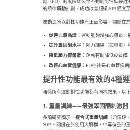
礙（ED）的風險比久坐不動的男性低接近
的規律運動計劃，成功改善超過70%輕度
運動之所以對性功能有正面影響，關鍵在
促進血液循環：
運動能夠增強心臟泵血
提升睪固酮水平：
阻力訓練（如舉重）和
降低壓力荷爾蒙：
運動有助降低皮質醇
改善心血管健康：
ED往往是心血管疾
提升性功能最有效的4種
唔係所有運動對性功能都有同樣效果。以
1. 重量訓練——最強睪固酮刺激器
多項研究顯示，
複合式重量訓練
（如深蹲、
30%。關鍵在於使用大肌群、中等偏重的重量