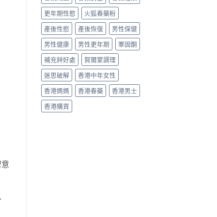
更年期性慾
火狐春藥粉
產後性慾
產後恢復
男性保健
男性健康
男性更年期
睪固酮
補充鋅好處
賀爾蒙調理
迷思破解
香港中年女性
香港媽媽
香港春藥
香港男士
香港購買
留意
、