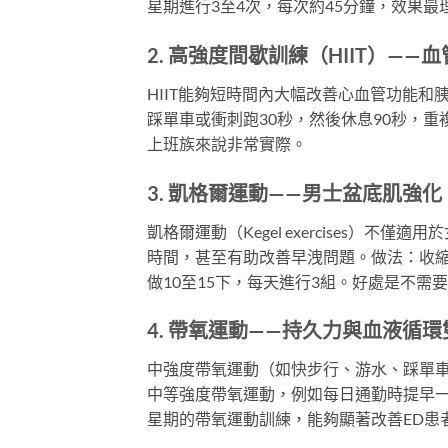
星期進行3至4次，每次約45分鐘，效果最
2. 高強度間歇訓練（HIIT）——
HIIT能夠短時間內大幅改善心血管功能
踩單車或衝刺跑30秒，然後休息90秒，重
上班族來說非常實際。
3. 凱格爾運動——男士盆底肌強化
凱格爾運動（Kegel exercises）
時間，甚至有助改善早洩問題。做法：收縮
做10至15下，每天進行3組。好處是不需
4. 帶氧運動——持久力與血液循
中強度帶氧運動（如快步行、游水、踩單車
中等強度帶氧運動，例如每日通勤時提早一
星期的帶氧運動訓練，能夠顯著改善ED患者