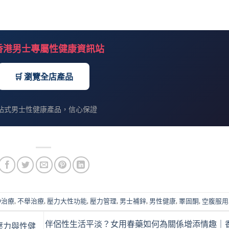
 香港男士專屬性健康資訊站
🛒 瀏覽全店產品
站式男士性健康產品，信心保證
D治療
,
不舉治療
,
壓力大性功能
,
壓力管理
,
男士補鋅
,
男性健康
,
睪固酮
,
空腹服用
伴侶性生活平淡？女用春藥如何為關係增添情趣｜
壓力與性健