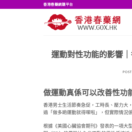
Skip
香港春藥網購平台
to
content
運動對性功能的影響｜
POST
做運動真係可以改善性功
香港男士生活節奏急促，工時長、壓力大
過「做多啲運動就得㗎啦」，但實際情況
根據《美國心臟協會期刊》發表的一項大