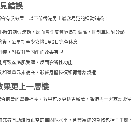
常見錯誤
而會有反效果。以下係香港男士最容易犯的運動錯誤：
2小時的劇烈運動，反而會令皮質醇長期偏高，抑制睪固酮分泌
修復，每星期至少安排1至2日完全休息
訓練，對提升睪固酮的效果有限
能導致盆底肌受壓，反而影響性功能
質和微量元素補充，影響身體恢復和荷爾蒙製造
效果更上一層樓
配合適當的營養補充，效果可以更快更顯著。香港男士尤其需要
補充鋅有助維持正常的睪固酮水平。含豐富鋅的食物包括：生蠔