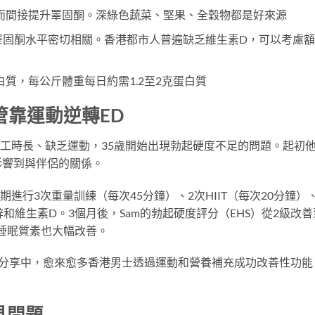
而間接提升睪固酮。深綠色蔬菜、堅果、全穀物都是好來源
睪固酮水平密切相關。香港都市人普遍缺乏維生素D，可以考慮額
質，每公斤體重每日約需1.2至2克蛋白質
管靠運動逆轉ED
長期工時長、缺乏運動，35歲開始出現勃起硬度不足的問題。起初
影響到與伴侶的關係。
進行3次重量訓練（每次45分鐘）、2次HIIT（每次20分鐘）
和維生素D。3個月後，Sam的勃起硬度評分（EHS）從2級改善
，睡眠質素也大幅改善。
的用家分享中，愈來愈多香港男士透過運動和營養補充成功改善性功能
見問題