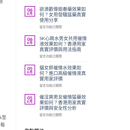
期
〈愛
欲
欲滴歡偉姐春藥效果如
06
水
8 月
何？女用發騷猛藥真實
女
使用分享
用
在
催
留言功能已關閉
〈欲
情
滴
液
SK心跳水男女共用催情
06
歡
評
8 月
液效果如何？香港用家
偉
價
真實評價與用法指南
姐
如
在
春
留言功能已關閉
何？
〈SK
藥
香
心
效
港
貓女郎催情水效果如
05
跳
果
用
8 月
何？進口高級催情液真
水
如
家
實用家評價
男
何？
真
在
女
留言功能已關閉
女
實
〈貓
共
用
使
女
用
發
用
催淫爽男女催情猛藥效
05
郎
催
騷
心
8 月
果如何？香港用家真實
催
情
猛
得
評價與安全性分析
情
液
藥
分
在
水
留言功能已關閉
效
真
享〉
%至
〈催
效
果
實
中
。每
淫
果
如
使
爽
如
何？