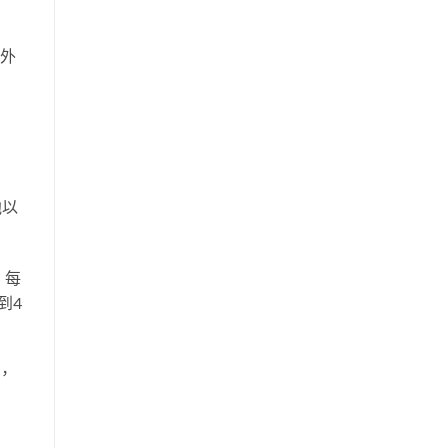
外
他以
、每
到4
，