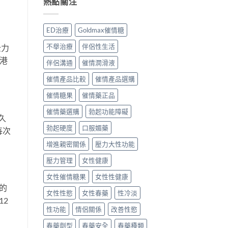
熱點關注
用
男
何？
香
分
女
進
港
享〉
催
口
用
中
ED治療
Goldmax催情糖
情
高
家
猛
級
真
不舉治療
伴侶性生活
全力
藥
催
實
香港
效
情
評
伴侶溝通
催情潤滑液
果
液
價
如
真
與
催情產品比較
催情產品選購
何？
實
用
香
催情糖果
催情藥正品
用
法
港
家
指
催情藥選購
勃起功能障礙
用
評
南〉
久
家
價〉
中
勃起硬度
口服媚藥
真
每次
中
實
增進親密關係
壓力大性功能
評
價
壓力管理
女性健康
與
安
女性催情糖果
女性性健康
全
的
性
女性性慾
女性春藥
性冷淡
分
12
析〉
性功能
情侶關係
改善性慾
中
春藥劑型
春藥安全
春藥種類