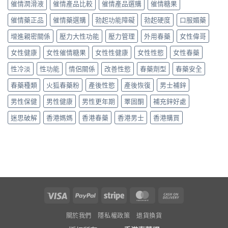
果
真
催情潤滑液
催情產品比較
催情產品選購
催情糖果
分
如
如
實
享〉
何？
何？
催情藥正品
催情藥選購
勃起功能障礙
勃起硬度
口服媚藥
使
中
進
香
用
口
增進親密關係
壓力大性功能
壓力管理
外用春藥
女性偉哥
港
分
高
用
享〉
級
女性健康
女性催情糖果
女性性健康
女性性慾
女性春藥
家
中
催
真
性冷淡
性功能
情侶關係
改善性慾
春藥劑型
春藥安全
情
實
液
評
春藥種類
火狐春藥粉
產後性慾
產後恢復
男士補鋅
真
價
實
與
男性保健
男性健康
男性更年期
睪固酮
補充鋅好處
用
用
家
法
迷思破解
香港媽媽
香港春藥
香港男士
香港購買
評
指
價〉
南〉
中
中
Visa
PayPal
Stripe
MasterCard
Cash
On
關於我們
隱私權政策
退貨換貨
Delivery