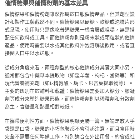
催情糖果與催情粉劑的基本差異
催情糖果和催情粉劑雖然都屬於口服催情產品，但其劑型設
計和製作工藝截然不同。催情糖果以硬糖、軟糖或泡騰片形
式呈現，使用時只需像吃普通糖果一樣含服或咀嚼，無需搭
配任何飲料或工具。而催情粉劑則是粉末狀或顆粒狀的催情
產品，使用時需要以水或其他飲料沖泡溶解後飲用，或者直
接倒入口中以水送服。
從成分角度來看，兩種劑型的核心催情成分其實大同小異，
通常都包含中藥草本提取物（如淫羊藿、枸杞、當歸等）和
現代營養補充劑（如L-精氨酸、瑪卡、銀杏葉提取物等）。
主要的區別在於輔料和載體：催情糖果需要加入糖分、膠凝
劑等成分來塑造糖果形態，而催情粉劑則以稀釋劑和分散劑
為主，含糖量和熱量相對較低。
在攜帶便利性方面，催情糖果明顯更勝一籌。無論是放入手
袋還是口袋，糖果的小巧包裝都不會引起注意，而且食用時
完全不需要任何準備工作，特別適合在外出用餐、約會或社