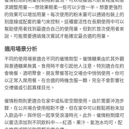
求調整用量——想效果輕柔一些可以少放一半，想要更強烈
的效果可以增加用量。每次使用的粉末量可以通過包裝上的
刻度線或配套的量勺來控制。這種靈活性在長期使用中可以
幫助使用者找到最適合自己的使用量，但對於首次使用者來
說，可能需要通過幾次嘗試才能確定最合適的用量。
適用場景分析
不同的使用場景適合不同的催情劑型。催情糖果由於其外觀
與普通糖果無異，食用時不會引起他人注意，特別適合在約
會晚餐、酒吧聚會、朋友聚餐等社交場合中悄悄使用。你可
以正常入席用餐，在合適的時機含服一顆，完全不會影響社
交禮儀或引起異樣目光。
催情粉劑則更適合在家中或私密空間使用。由於需要沖泡步
驟，在公共場合使用相對不便，但在家中可以輕鬆將粉末加
入飲品中，與伴侶一起享受浪漫時光。此外，催情粉劑還可
以靈活添加到不同飲料中——紅酒、果汁、氣泡水均可，配