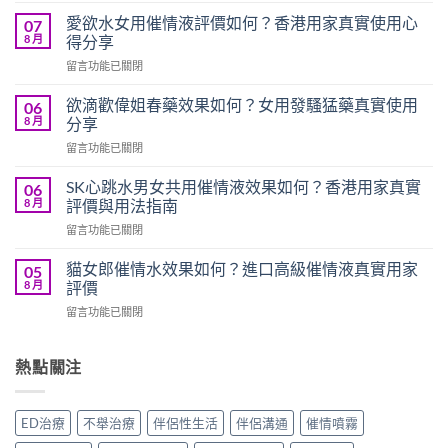
Glod
愛欲水女用催情液評價如何？香港用家真實使用心
07
性
8 月
得分享
欲
在
留言功能已關閉
膠
〈愛
囊
欲
效
欲滴歡偉姐春藥效果如何？女用發騷猛藥真實使用
06
水
果
8 月
分享
女
點
在
留言功能已關閉
用
樣？
〈欲
催
女
滴
情
SK心跳水男女共用催情液效果如何？香港用家真實
06
性
歡
液
8 月
評價與用法指南
偉
偉
評
哥
在
留言功能已關閉
姐
價
催
〈SK
春
如
情
心
藥
貓女郎催情水效果如何？進口高級催情液真實用家
05
何？
藥
跳
效
8 月
評價
香
真
水
果
港
實
在
留言功能已關閉
男
如
用
用
〈貓
女
何？
家
家
女
共
女
真
評
郎
熱點關注
用
用
實
價〉
催
催
發
使
中
情
情
騷
用
水
液
猛
ED治療
不舉治療
伴侶性生活
伴侶溝通
催情噴霧
心
效
效
藥
得
果