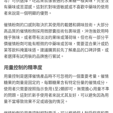
等）可供選擇，吃起來就像普通的水果糖一樣美味，完全沒
有藥味或苦澀感。這對於對味道敏感或不喜歡中藥味的使用
者來說是一個明顯的優勢。
催情粉劑的口感則取決於其使用的載體和調味技術。大部分
高品質的催情粉劑採用微膠囊技術包裹味道，沖泡後飲用時
幾乎無味，或者帶有淡淡的果味或薄荷味。但也有一部分平
價催情粉劑可能有輕微的中藥味或苦味，需要混合果汁或奶
茶等飲料掩蓋味道。建議購買前先了解產品的口碑評價，或
者選擇有試用裝的品牌進行嘗試。
用量控制的精準度
用量控制是選擇催情產品時不可忽視的一個重要考量。催情
糖果的劑量是固定的，每顆糖果含有特定份量的催情成分，
使用者只需要按照指示食用1至2顆即可，無需擔心用量不準
的問題。這對於新手使用者來說尤其友好，可以避免因為用
量不當導致效果不足或過強的情況。
催情粉劑的用量控制相對靈活，可以根據個人耐受程度和需