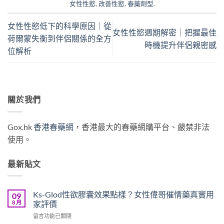
女性性慾
,
改善性慾
,
春藥劑型
.
女性性慾低下的科學原因｜從
女性性慾週期解密｜把握最佳
荷爾蒙失衡到伴侶關係的全方
時機提升伴侶親密感
位解析
關於我們
Gox.hk
香港春藥網
，香港最大的春藥網購平台、嚴禁非法
使用。
最新貼文
Ks-Glod性欲膠囊效果點樣？女性偉哥催情藥真實用
09
8 月
家評價
在
留言功能已關閉
〈Ks-