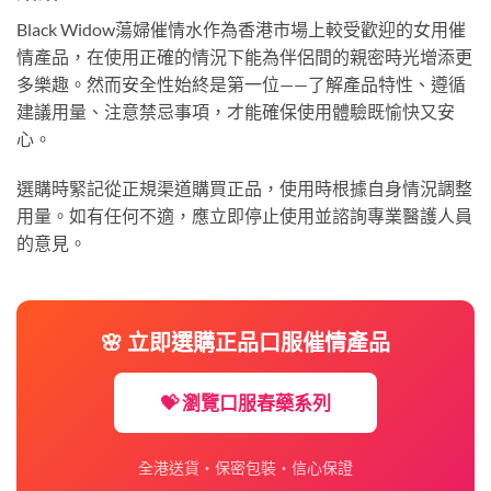
Black Widow蕩婦催情水作為香港市場上較受歡迎的女用催
情產品，在使用正確的情況下能為伴侶間的親密時光增添更
多樂趣。然而安全性始終是第一位——了解產品特性、遵循
建議用量、注意禁忌事項，才能確保使用體驗既愉快又安
心。
選購時緊記從正規渠道購買正品，使用時根據自身情況調整
用量。如有任何不適，應立即停止使用並諮詢專業醫護人員
的意見。
🌸 立即選購正品口服催情產品
💝 瀏覽口服春藥系列
全港送貨・保密包裝・信心保證