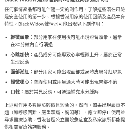
任何催情產品都可能伴隨一定的副作用，了解這些潛在風險
是安全使用的第一步。根據香港用家的使用回饋及產品本身
特性，Black Widow催情水可能出現以下副作用：
輕微頭暈：
部分用家在使用後可能出現短暫頭暈，通常
在30分鐘內自行消退
心跳加快：
產品成分可能導致心率輕微上升，屬於正常
生理反應
面部潮紅：
部分用家可能出現面部或身體皮膚發紅現象
輕微噁心：
空腹使用或用量過大時可能出現胃部不適
口乾：
屬於常見反應，可通過補充水分緩解
上述副作用多數屬於輕微且短暫的。然而，如果出現嚴重不
適（如呼吸困難、嚴重頭痛、胸悶等），應立即停止使用並
尋求醫療協助。香港各區公立醫院急症室及私家診所都能提
供相關醫療諮詢服務。