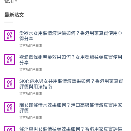
使用。
最新貼文
愛欲水女用催情液評價如何？香港用家真實使用心
07
8 月
得分享
在
留言功能已關閉
〈愛
欲
欲滴歡偉姐春藥效果如何？女用發騷猛藥真實使用
06
水
8 月
分享
女
在
留言功能已關閉
用
〈欲
催
滴
情
SK心跳水男女共用催情液效果如何？香港用家真實
06
歡
液
8 月
評價與用法指南
偉
評
在
留言功能已關閉
姐
價
〈SK
春
如
心
藥
貓女郎催情水效果如何？進口高級催情液真實用家
05
何？
跳
效
8 月
評價
香
水
果
港
在
留言功能已關閉
男
如
用
〈貓
女
何？
家
女
共
催淫爽男女催情猛藥效果如何？香港用家真實評價
05
女
真