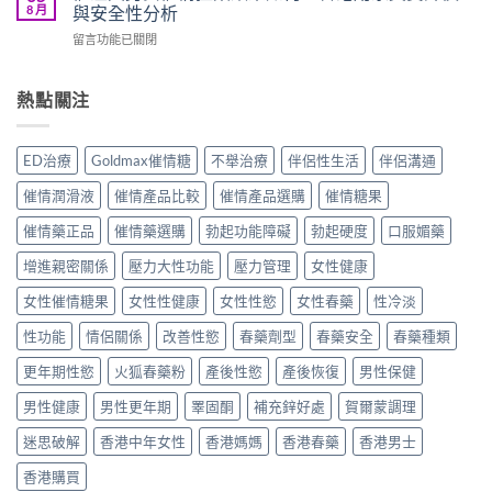
郎
用
8 月
與安全性分析
用
實
催
催
發
使
在
留言功能已關閉
情
情
騷
用
〈催
水
液
猛
心
淫
效
效
藥
得
爽
熱點關注
果
果
真
分
男
如
如
實
享〉
女
何？
何？
使
中
催
進
香
ED治療
Goldmax催情糖
不舉治療
伴侶性生活
伴侶溝通
用
情
口
港
分
猛
高
用
催情潤滑液
催情產品比較
催情產品選購
催情糖果
享〉
藥
級
家
中
效
催
催情藥正品
催情藥選購
勃起功能障礙
勃起硬度
口服媚藥
真
果
情
實
如
增進親密關係
壓力大性功能
壓力管理
女性健康
液
評
何？
真
價
香
女性催情糖果
女性性健康
女性性慾
女性春藥
性冷淡
實
與
港
用
用
性功能
情侶關係
改善性慾
春藥劑型
春藥安全
春藥種類
用
家
法
家
評
指
更年期性慾
火狐春藥粉
產後性慾
產後恢復
男性保健
真
價〉
南〉
實
中
中
男性健康
男性更年期
睪固酮
補充鋅好處
賀爾蒙調理
評
價
迷思破解
香港中年女性
香港媽媽
香港春藥
香港男士
與
安
香港購買
全