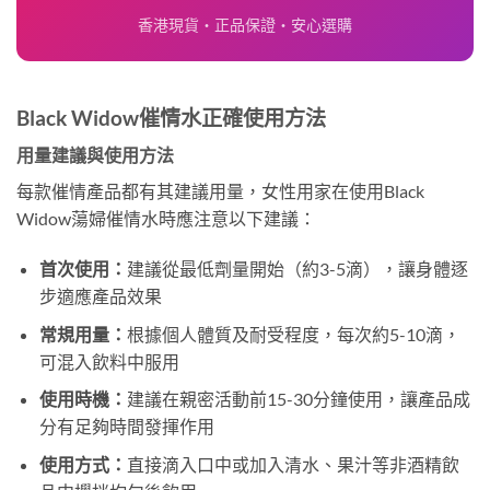
香港現貨・正品保證・安心選購
Black Widow催情水正確使用方法
用量建議與使用方法
每款催情產品都有其建議用量，女性用家在使用Black
Widow蕩婦催情水時應注意以下建議：
首次使用：
建議從最低劑量開始（約3-5滴），讓身體逐
步適應產品效果
常規用量：
根據個人體質及耐受程度，每次約5-10滴，
可混入飲料中服用
使用時機：
建議在親密活動前15-30分鐘使用，讓產品成
分有足夠時間發揮作用
使用方式：
直接滴入口中或加入清水、果汁等非酒精飲