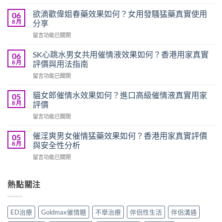
〈愛
欲
欲滴歡偉姐春藥效果如何？女用發騷猛藥真實使用
06
水
8 月
分享
女
在
留言功能已關閉
用
〈欲
催
滴
情
SK心跳水男女共用催情液效果如何？香港用家真實
06
歡
液
8 月
評價與用法指南
偉
評
在
留言功能已關閉
姐
價
〈SK
春
如
心
藥
貓女郎催情水效果如何？進口高級催情液真實用家
05
何？
跳
效
8 月
評價
香
水
果
港
在
留言功能已關閉
男
如
用
〈貓
女
何？
家
女
共
催淫爽男女催情猛藥效果如何？香港用家真實評價
05
女
真
郎
用
8 月
與安全性分析
用
實
催
催
發
使
在
留言功能已關閉
情
情
騷
用
〈催
水
液
猛
心
淫
效
效
藥
得
爽
熱點關注
果
果
真
分
男
如
如
實
享〉
女
何？
何？
使
中
催
進
香
ED治療
Goldmax催情糖
不舉治療
伴侶性生活
伴侶溝通
用
情
口
港
分