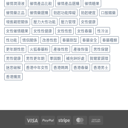
猛
高
用
催情潤滑液
催情產品比較
催情產品選購
催情糖果
享〉
藥
級
家
中
效
催
催情藥正品
催情藥選購
勃起功能障礙
勃起硬度
口服媚藥
真
果
情
實
如
增進親密關係
壓力大性功能
壓力管理
女性健康
液
評
何？
真
價
香
女性催情糖果
女性性健康
女性性慾
女性春藥
性冷淡
實
與
港
用
用
性功能
情侶關係
改善性慾
春藥劑型
春藥安全
春藥種類
用
家
法
家
評
指
更年期性慾
火狐春藥粉
產後性慾
產後恢復
男性保健
真
價〉
南〉
實
中
中
男性健康
男性更年期
睪固酮
補充鋅好處
賀爾蒙調理
評
價
迷思破解
香港中年女性
香港媽媽
香港春藥
香港男士
與
安
香港購買
全
性
分
析〉
中
Visa
PayPal
Stripe
MasterCard
Cash
On