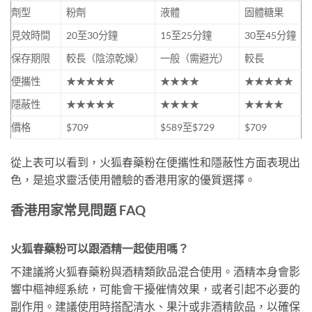
劑型
粉劑
液體
固體糖果
見效時間
20至30分鐘
15至25分鐘
30至45分鐘
保存期限
較長（陰涼乾燥）
一般（需避光）
較長
便攜性
★★★★★
★★★★
★★★★★
隱蔽性
★★★★★
★★★★
★★★★
價格
$709
$589至$729
$709
從上表可以看到，火狐春藥粉在便攜性和隱蔽性方面表現出
色，是追求靈活使用體驗的香港用家的優質選擇。
香港用家常見問題 FAQ
火狐春藥粉可以跟酒精一起使用嗎？
不建議將火狐春藥粉與酒精類飲品混合使用。酒精本身會影
響中樞神經系統，可能會干擾催情效果，或者引起不必要的
副作用。建議使用時搭配清水、果汁或非酒精飲品，以確保