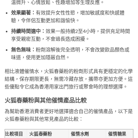
溫微升、心情放鬆、性趣增加等生理反應。
效果顯著：
有效提升女性性慾，增加敏感度和快感體
驗，令伴侶互動更加和諧愉快。
持續時間適中：
效果一般持續2至4小時，提供充足時間
享受親密互動，不會過長造成困擾。
無色無味：
粉劑溶解後完全透明，不會改變飲品顏色或
味道，使用更加隱蔽自然。
相比液體催情水，火狐春藥粉的粉劑形式具有更穩定的化學
結構，保存期限更長，無需冷藏存放，攜帶亦更加方便。這
些優點令它成為香港用家出門旅行或聚會時的理想選擇。
火狐春藥粉與其他催情產品比較
為幫助香港消費者更好地選擇適合自己的催情產品，以下是
火狐春藥粉與其他常見產品的比較：
比較項目
火狐春藥粉
催情水劑
催情糖果