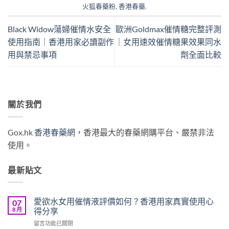
火狐春藥粉
,
香港春藥
.
Black Widow蕩婦催情水安全
歐洲Goldmax催情糖完整評測
使用指南｜香港用家必讀副作
｜女用速效催情糖果效果同水
用與禁忌事項
劑全面比較
關於我們
Gox.hk
香港春藥網
，香港最大的春藥網購平台、嚴禁非法
使用。
最新貼文
愛欲水女用催情液評價如何？香港用家真實使用心
07
8 月
得分享
在
留言功能已關閉