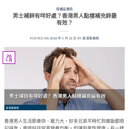
保健品資訊
男士補鋅有咩好處？香港男人點樣補充鋅最
有效？
POSTED ON
2026 年 5 月 26 日
BY
香港春藥網
26
5 月
香港男人生活節奏快、壓力大，好多兄弟平時忙到連飯都唔
記得食，更唔好話留意營養均衡。但講到男性健康，有一樣