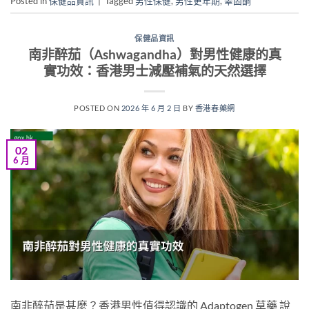
Posted in
保健品資訊
|
Tagged
男性保健
,
男性更年期
,
睪固酮
保健品資訊
南非醉茄（Ashwagandha）對男性健康的真
實功效：香港男士減壓補氣的天然選擇
POSTED ON
2026 年 6 月 2 日
BY
香港春藥網
02
6 月
南非醉茄是甚麼？香港男性值得認識的 Adaptogen 草藥 說