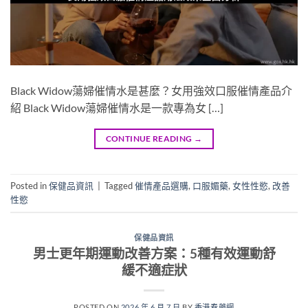
Black Widow蕩婦催情水是甚麼？女用強效口服催情產品介
紹 Black Widow蕩婦催情水是一款專為女 […]
CONTINUE READING
→
Posted in
保健品資訊
|
Tagged
催情產品選購
,
口服媚藥
,
女性性慾
,
改善
性慾
保健品資訊
男士更年期運動改善方案：5種有效運動舒
緩不適症狀
POSTED ON
2026 年 6 月 7 日
BY
香港春藥網