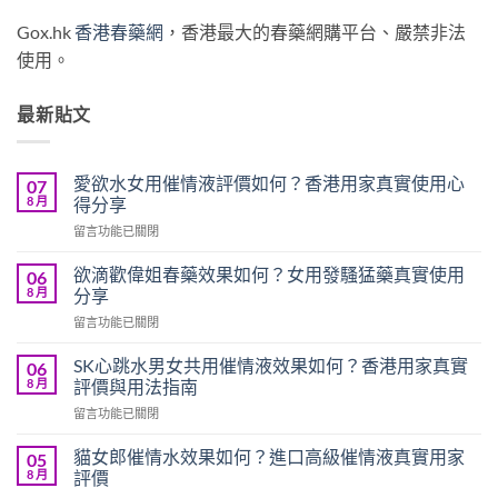
Gox.hk
香港春藥網
，香港最大的春藥網購平台、嚴禁非法
使用。
最新貼文
愛欲水女用催情液評價如何？香港用家真實使用心
07
8 月
得分享
在
留言功能已關閉
〈愛
欲
欲滴歡偉姐春藥效果如何？女用發騷猛藥真實使用
06
水
8 月
分享
女
在
留言功能已關閉
用
〈欲
催
滴
情
SK心跳水男女共用催情液效果如何？香港用家真實
06
歡
液
8 月
評價與用法指南
偉
評
在
留言功能已關閉
姐
價
〈SK
春
如
心
藥
貓女郎催情水效果如何？進口高級催情液真實用家
05
何？
跳
效
8 月
評價
香
水
果
港