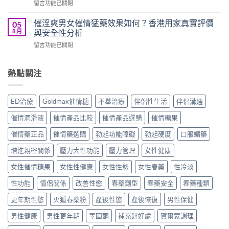
在
留言功能已關閉
男
如
用
〈貓
女
何？
家
女
共
催淫爽男女催情猛藥效果如何？香港用家真實評價
05
女
真
郎
用
8 月
與安全性分析
用
實
催
催
發
使
在
留言功能已關閉
情
情
騷
用
〈催
水
液
猛
心
淫
效
效
藥
得
爽
熱點關注
果
果
真
分
男
如
如
實
享〉
女
何？
何？
使
中
催
進
香
ED治療
Goldmax催情糖
不舉治療
伴侶性生活
伴侶溝通
用
情
口
港
分
猛
高
用
催情潤滑液
催情產品比較
催情產品選購
催情糖果
享〉
藥
級
家
中
效
催
催情藥正品
催情藥選購
勃起功能障礙
勃起硬度
口服媚藥
真
果
情
實
如
增進親密關係
壓力大性功能
壓力管理
女性健康
液
評
何？
真
價
香
女性催情糖果
女性性健康
女性性慾
女性春藥
性冷淡
實
與
港
用
用
性功能
情侶關係
改善性慾
春藥劑型
春藥安全
春藥種類
用
家
法
家
評
指
更年期性慾
火狐春藥粉
產後性慾
產後恢復
男性保健
真
價〉
南〉
實
中
中
男性健康
男性更年期
睪固酮
補充鋅好處
賀爾蒙調理
評
價