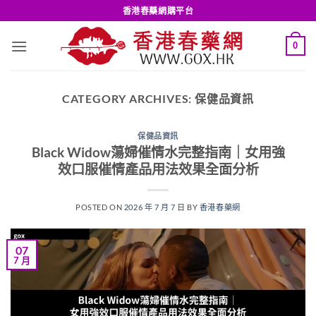
Skip
香港春藥網購平台
to
content
0
CATEGORY ARCHIVES:
保健品資訊
保健品資訊
Black Widow蕩婦催情水完整指南｜女用強
效口服催情產品用法效果全面分析
POSTED ON
2026 年 7 月 7 日
BY
香港春藥網
07
7 月